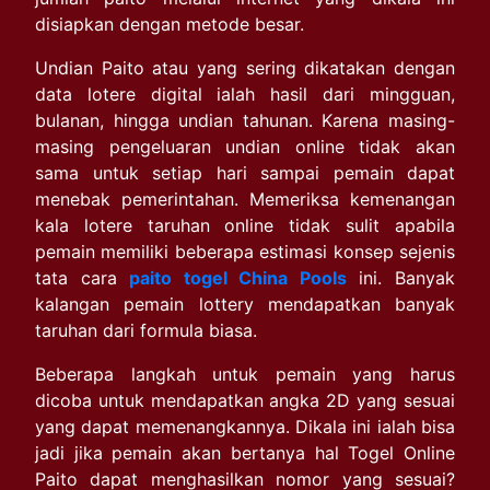
disiapkan dengan metode besar.
Undian Paito atau yang sering dikatakan dengan
data lotere digital ialah hasil dari mingguan,
bulanan, hingga undian tahunan. Karena masing-
masing pengeluaran undian online tidak akan
sama untuk setiap hari sampai pemain dapat
menebak pemerintahan. Memeriksa kemenangan
kala lotere taruhan online tidak sulit apabila
pemain memiliki beberapa estimasi konsep sejenis
tata cara
paito togel China Pools
ini. Banyak
kalangan pemain lottery mendapatkan banyak
taruhan dari formula biasa.
Beberapa langkah untuk pemain yang harus
dicoba untuk mendapatkan angka 2D yang sesuai
yang dapat memenangkannya. Dikala ini ialah bisa
jadi jika pemain akan bertanya hal Togel Online
Paito dapat menghasilkan nomor yang sesuai?