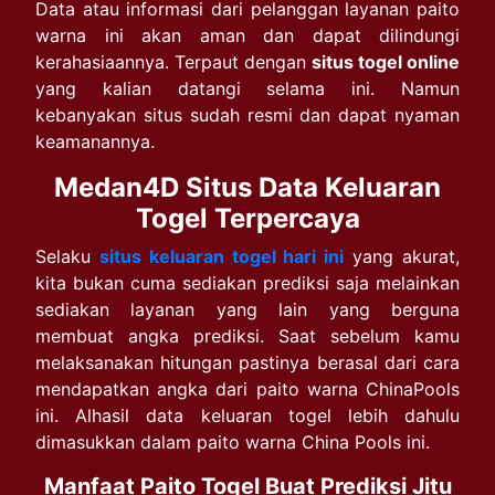
Data atau informasi dari pelanggan layanan paito
warna ini akan aman dan dapat dilindungi
kerahasiaannya. Terpaut dengan
situs togel online
yang kalian datangi selama ini. Namun
kebanyakan situs sudah resmi dan dapat nyaman
keamanannya.
Medan4D Situs Data Keluaran
Togel Terpercaya
Selaku
situs keluaran togel hari ini
yang akurat,
kita bukan cuma sediakan prediksi saja melainkan
sediakan layanan yang lain yang berguna
membuat angka prediksi. Saat sebelum kamu
melaksanakan hitungan pastinya berasal dari cara
mendapatkan angka dari paito warna ChinaPools
ini. Alhasil data keluaran togel lebih dahulu
dimasukkan dalam paito warna China Pools ini.
Manfaat Paito Togel Buat Prediksi Jitu