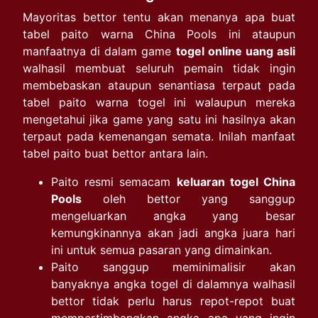
Mayoritas bettor tentu akan menanya apa buat
tabel paito warna China Pools ini ataupun
manfaatnya di dalam game
togel online uang asli
walhasil membuat seluruh pemain tidak ingin
membebaskan ataupun senantiasa terpaut pada
tabel paito warna togel ini walaupun mereka
mengetahui jika game yang satu ini hasilnya akan
terpaut pada kemenangan semata. Inilah manfaat
tabel paito buat bettor antara lain.
Paito resmi semacam
keluaran togel China
Pools
oleh bettor yang sanggup
mengeluarkan angka yang besar
kemungkinannya akan jadi angka juara hari
ini untuk semua pasaran yang dimainkan.
Paito sanggup meminimalisir akan
banyaknya angka togel di dalamnya walhasil
bettor tidak perlu harus repot-repot buat
mempertimbangkan angka apa yang ingin