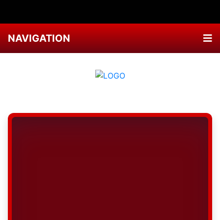
NAVIGATION
PAITO WARNA CHINA POOLS