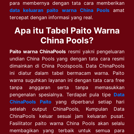
para membernya dengan tata cara memberikan
data keluaran paito warna China Pools
amat
tercepat dengan informasi yang real.
Apa itu Tabel Paito Warna
China Pools?
Paito warna ChinaPools
resmi yakni pengeluaran
undian China Pools yang dengan tata cara resmi
dimainkan di China Poolspools. Data ChinaPools
ini diatur dalam tabel bermacam warna. Paito
warna suguhkan layanan ini dengan tata cara free
tanpa anggaran serta tanpa memasukkan
pengenalan spesialnya. Terdapat pula tipe
Data
ChinaPools Paito
yang diperbarui setiap hari
setelah output ChinaPools, Kumpulan Data
ChinaPools keluar sesuai jam keluaran pusat.
Fasilitator paito warna China Pools akan selalu
membagikan yang terbaik untuk semua para