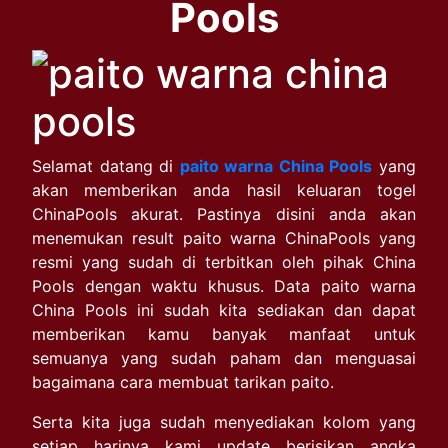
Pools
Selamat datang di
paito warna China Pools
yang
akan memberikan anda hasil keluaran togel
ChinaPools akurat. Pastinya disini anda akan
menemukan result paito warna ChinaPools yang
resmi yang sudah di terbitkan oleh pihak China
Pools dengan waktu khusus. Data paito warna
China Pools ini sudah kita sediakan dan dapat
memberikan kamu banyak manfaat untuk
semuanya yang sudah paham dan menguasai
bagaimana cara membuat tarikan paito.
Serta kita juga sudah menyediakan kolom yang
setiap harinya kami update berisikan angka