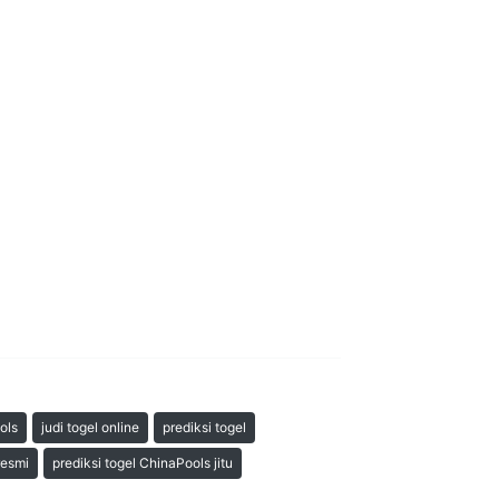
ik keseruan dari pertaruhan
togel online
 pertaruhan togel, Kamu wajib memahami
astikan angka terbaiknya supaya besok
kan perihal susah dengan prediksi togel
amannya. Lalu gimana dengan Kamu yang
 sedikit susah. Tetapi, tidak bila Kamu
n sedikit apalagi buat pemain terkini,
mpuh serta pasti berkesempatan besar
ga dapat memperolehnya tanpa melunasi
emiliki komitmen buat memberikan angka
jackpot.
ols
judi togel online
prediksi togel
resmi
prediksi togel ChinaPools jitu