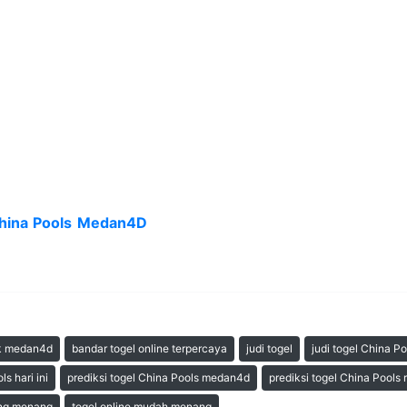
ngka masing-masing pemain judi. Inilah seni ataupun tit
alam memprediksikan angka toto. Kala Kamu melaksanakan
kan memakai metode ataupun tata cara khusus untuk mem
.
gudang pengalaman, menghasilkan prediksi angka pasti bu
mempunyai keahlian bagus merupakan hasil dari pengal
ruhan
togel China Pools gampang menang
ini? Pasti akan
a analisa ini. Jadi Kamu yang sedang memiliki pengalama
ka togel kita. Kita dapat bagikan angka yang baik, a
China Pools Medan4D
tidaklah asal-asalan serta Kamu ju
pertaruhan togel telah puluhan tahun serta memanglah m
saja prediksi togel China Pools kita supaya gampang miliki 
ik medan4d
bandar togel online terpercaya
judi togel
judi togel China Po
ls hari ini
prediksi togel China Pools medan4d
prediksi togel China Pools 
ang menang
togel online mudah menang