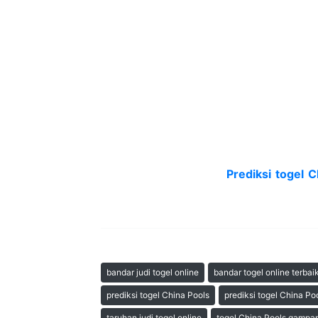
merupakan prediksi ataupun prediksi a
mudah menang
, ialah cara analisa d
metode analisanya. Umumnya, bettor a
dapat datangkan keuntungan maksimum
Untuk seseorang penjudi toto dengan se
ChinaPools. Sebab seluruh orang itu 
notabene ialah orang terkini di perta
ketahui gimana metode mempermudah car
Kamu dapat maanfaatkan prediksi ang
menghasilkan jackpot.
Prediksi togel 
sedikitpun. Pengalaman kita di dunia 
terbaik tiap harinya. Jadi, maanfaatkan 
Tags :
bandar judi togel online
bandar togel online terba
prediksi togel China Pools
prediksi togel China Poo
taruhan judi togel online
togel China Pools gamp