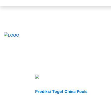
Togel Hari Ini
Prediksi Togel
Data Keluaran
Li
Prediksi Toge
Prediksi Togel China Pools
, Bocoran p
khusus untuk prediktor. Prediksi togel
keluaran jitu dan akurat para pemai
permainan judi togel online saat ini me