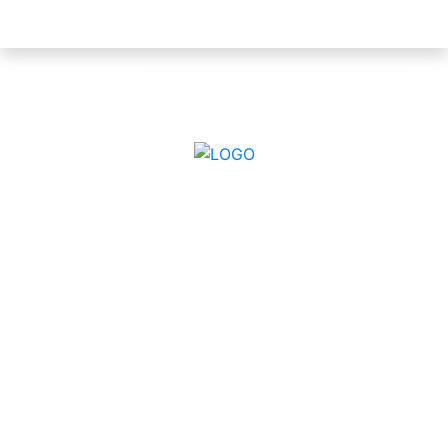
NAVIGATION
PREDIKSI TOGEL CHONBURI POOLS – 09
JULI 2026
Prediksi Togel
Chonburi Pools |
Prediksi
CHONBURIPOOLS