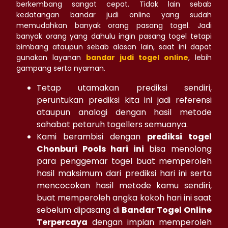
berkembang sangat cepat. Tidak lain sebab
kedatangan bandar judi online yang sudah
memudahkan banyak orang pasang togel. Jadi
banyak orang yang dahulu ingin pasang togel tetapi
bimbang ataupun sebab alasan lain, saat ini dapat
gunakan layanan
bandar judi togel online
, lebih
gampang serta nyaman.
Tetap utamakan prediksi sendiri,
peruntukan prediksi kita ini jadi referensi
ataupun analogi dengan hasil metode
sahabat petaruh togellers semuanya.
Kami berambisi dengan
prediksi togel
Chonburi Pools hari ini
bisa menolong
para penggemar togel buat memperoleh
hasil maksimum dari prediksi hari ini serta
mencocokan hasil metode kamu sendiri,
buat memperoleh angka kokoh hari ini saat
sebelum dipasang di
Bandar Togel Online
Terpercaya
dengan impian memperoleh