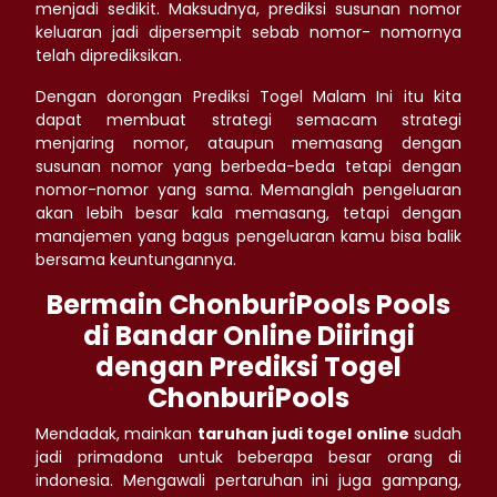
menjadi sedikit. Maksudnya, prediksi susunan nomor
keluaran jadi dipersempit sebab nomor- nomornya
telah diprediksikan.
Dengan dorongan Prediksi Togel Malam Ini itu kita
dapat membuat strategi semacam strategi
menjaring nomor, ataupun memasang dengan
susunan nomor yang berbeda-beda tetapi dengan
nomor-nomor yang sama. Memanglah pengeluaran
akan lebih besar kala memasang, tetapi dengan
manajemen yang bagus pengeluaran kamu bisa balik
bersama keuntungannya.
Bermain ChonburiPools Pools
di Bandar Online Diiringi
dengan Prediksi Togel
ChonburiPools
Mendadak, mainkan
taruhan judi togel online
sudah
jadi primadona untuk beberapa besar orang di
indonesia. Mengawali pertaruhan ini juga gampang,