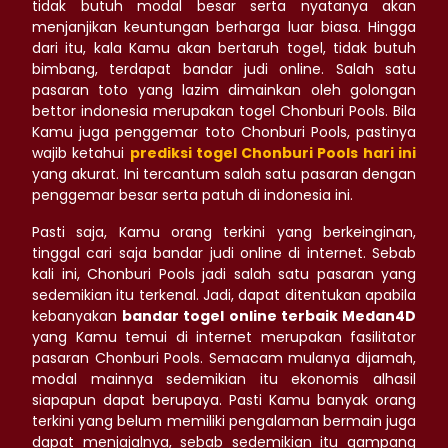
tidak butuh modal besar serta nyatanya akan
menjanjikan keuntungan berharga luar biasa. Hingga
dari itu, kala Kamu akan bertaruh togel, tidak butuh
bimbang, terdapat bandar judi online. Salah satu
pasaran toto yang lazim dimainkan oleh golongan
bettor indonesia merupakan togel Chonburi Pools. Bila
Kamu juga penggemar toto Chonburi Pools, pastinya
wajib ketahui
prediksi togel Chonburi Pools hari ini
yang akurat. Ini tercantum salah satu pasaran dengan
penggemar besar serta patuh di indonesia ini.
Pasti saja, Kamu orang terkini yang berkeinginan,
tinggal cari saja bandar judi online di internet. Sebab
kali ini, Chonburi Pools jadi salah satu pasaran yang
sedemikian itu terkenal. Jadi, dapat ditentukan apabila
kebanyakan
bandar togel online terbaik Medan4D
yang Kamu temui di internet merupakan fasilitator
pasaran Chonburi Pools. Semacam mulanya dijamah,
modal mainnya sedemikian itu ekonomis alhasil
siapapun dapat berupaya. Pasti Kamu banyak orang
terkini yang belum memiliki pengalaman bermain juga
dapat menjajalnya, sebab sedemikian itu gampang