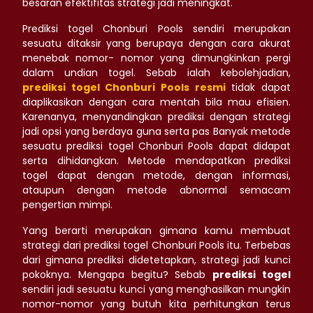
besaran efektifitas strategi jadi meningkat.
Prediksi togel Chonburi Pools sendiri merupakan
sesuatu ditaksir yang berupaya dengan cara akurat
menebak nomor- nomor yang dimungkinkan pergi
dalam undian togel. Sebab ialah kebolehjadian,
prediksi togel Chonburi Pools resmi
tidak dapat
diaplikasikan dengan cara mentah bila mau efisien.
Karenanya, menyandingkan prediksi dengan strategi
jadi opsi yang berdaya guna serta pas Banyak metode
sesuatu prediksi togel Chonburi Pools dapat didapat
serta dihidangkan. Metode mendapatkan prediksi
togel dapat dengan metode, dengan informasi,
ataupun dengan metode abnormal semacam
pengertian mimpi.
Yang berarti merupakan gimana kamu membuat
strategi dari prediksi togel Chonburi Pools itu. Terbebas
dari gimana prediksi didetetapkan, strategi jadi kunci
pokoknya. Mengapa begitu? Sebab
prediksi togel
sendiri jadi sesuatu kunci yang menghasilkan mungkin
nomor-nomor yang butuh kita perhitungkan terus