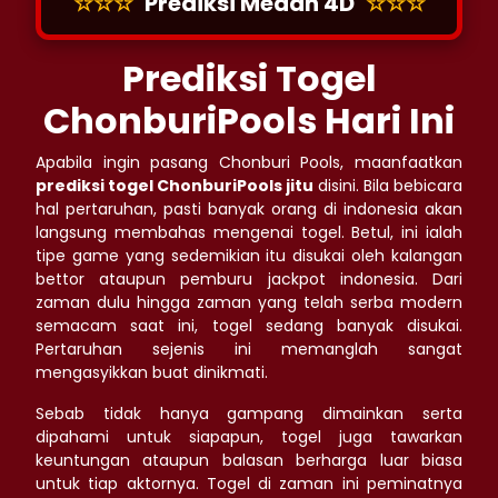
☆☆☆
Prediksi Medan 4D
☆☆☆
Prediksi Togel
ChonburiPools Hari Ini
Apabila ingin pasang Chonburi Pools, maanfaatkan
prediksi togel ChonburiPools jitu
disini. Bila bebicara
hal pertaruhan, pasti banyak orang di indonesia akan
langsung membahas mengenai togel. Betul, ini ialah
tipe game yang sedemikian itu disukai oleh kalangan
bettor ataupun pemburu jackpot indonesia. Dari
zaman dulu hingga zaman yang telah serba modern
semacam saat ini, togel sedang banyak disukai.
Pertaruhan sejenis ini memanglah sangat
mengasyikkan buat dinikmati.
Sebab tidak hanya gampang dimainkan serta
dipahami untuk siapapun, togel juga tawarkan
keuntungan ataupun balasan berharga luar biasa
untuk tiap aktornya. Togel di zaman ini peminatnya