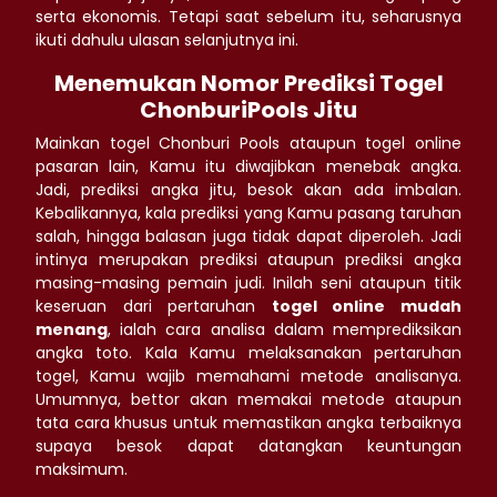
serta ekonomis. Tetapi saat sebelum itu, seharusnya
ikuti dahulu ulasan selanjutnya ini.
Menemukan Nomor Prediksi Togel
ChonburiPools Jitu
Mainkan togel Chonburi Pools ataupun togel online
pasaran lain, Kamu itu diwajibkan menebak angka.
Jadi, prediksi angka jitu, besok akan ada imbalan.
Kebalikannya, kala prediksi yang Kamu pasang taruhan
salah, hingga balasan juga tidak dapat diperoleh. Jadi
intinya merupakan prediksi ataupun prediksi angka
masing-masing pemain judi. Inilah seni ataupun titik
keseruan dari pertaruhan
togel online mudah
menang
, ialah cara analisa dalam memprediksikan
angka toto. Kala Kamu melaksanakan pertaruhan
togel, Kamu wajib memahami metode analisanya.
Umumnya, bettor akan memakai metode ataupun
tata cara khusus untuk memastikan angka terbaiknya
supaya besok dapat datangkan keuntungan
maksimum.