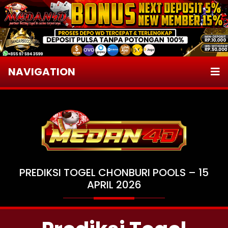
NAVIGATION
PREDIKSI TOGEL CHONBURI POOLS – 15
APRIL 2026