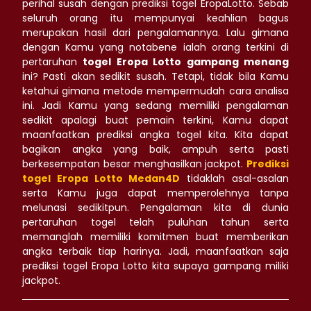
perihal susah dengan prediksi togel EropaLotto. Sebab
seluruh orang itu mempunyai keahlian bagus
merupakan hasil dari pengalamannya. Lalu gimana
dengan Kamu yang notabene ialah orang terkini di
pertaruhan
togel Eropa Lotto gampang menang
ini? Pasti akan sedikit susah. Tetapi, tidak bila Kamu
ketahui gimana metode mempermudah cara analisa
ini. Jadi Kamu yang sedang memiliki pengalaman
sedikit apalagi buat pemain terkini, Kamu dapat
maanfaatkan prediksi angka togel kita. Kita dapat
bagikan angka yang baik, ampuh serta pasti
berkesempatan besar menghasilkan jackpot.
Prediksi
togel Eropa Lotto Medan4D
tidaklah asal-asalan
serta Kamu juga dapat memperolehnya tanpa
melunasi sedikitpun. Pengalaman kita di dunia
pertaruhan togel telah puluhan tahun serta
memanglah memiliki komitmen buat memberikan
angka terbaik tiap harinya. Jadi, maanfaatkan saja
prediksi togel Eropa Lotto kita supaya gampang miliki
jackpot.