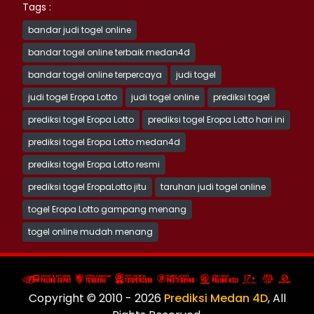
Tags :
bandar judi togel online
bandar togel online terbaik medan4d
bandar togel online terpercaya
judi togel
judi togel Eropa Lotto
judi togel online
prediksi togel
prediksi togel Eropa Lotto
prediksi togel Eropa Lotto hari ini
prediksi togel Eropa Lotto medan4d
prediksi togel Eropa Lotto resmi
prediksi togel EropaLotto jitu
taruhan judi togel online
togel Eropa Lotto gampang menang
togel online mudah menang
Copyright © 2010 - 2026
Prediksi Medan 4D
, All