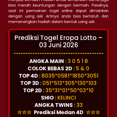
bisa meraih keuntungan dengan bermain. Pasalnya,
saat ini permainan togel online dapat dimainkan
dengan uang asli. Artinya anda bisa bertaruh dan
memenangkan hadiah dalam bentuk uang asli.
Prediksi Togel Eropa Lotto –
03 Juni 2026
ANGKA MAIN
:
3 0 5 1 8
COLOK BEBAS 2D
:
5 & 0
TOP 4D
:
8035*0581*1850*3051
TOP 3D
:
051*513*305*130*103
TOP 2D
:
35*31*01*50*03*10
SHIO
:
KELINCI
ANGKA TWINS
:
33
☆☆☆
Prediksi Medan 4D
☆☆☆