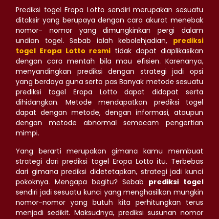
Prediksi togel Eropa Lotto sendiri merupakan sesuatu
ditaksir yang berupaya dengan cara akurat menebak
nomor- nomor yang dimungkinkan pergi dalam
undian togel. Sebab ialah kebolehjadian,
prediksi
togel Eropa Lotto resmi
tidak dapat diaplikasikan
dengan cara mentah bila mau efisien. Karenanya,
menyandingkan prediksi dengan strategi jadi opsi
yang berdaya guna serta pas Banyak metode sesuatu
prediksi togel Eropa Lotto dapat didapat serta
dihidangkan. Metode mendapatkan prediksi togel
dapat dengan metode, dengan informasi, ataupun
dengan metode abnormal semacam pengertian
mimpi.
Yang berarti merupakan gimana kamu membuat
strategi dari prediksi togel Eropa Lotto itu. Terbebas
dari gimana prediksi didetetapkan, strategi jadi kunci
pokoknya. Mengapa begitu? Sebab
prediksi togel
sendiri jadi sesuatu kunci yang menghasilkan mungkin
nomor-nomor yang butuh kita perhitungkan terus
menjadi sedikit. Maksudnya, prediksi susunan nomor