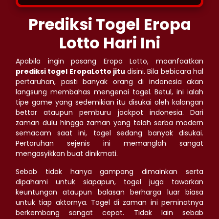
Prediksi Togel Eropa
Lotto Hari Ini
Apabila ingin pasang Eropa Lotto, maanfaatkan
prediksi togel EropaLotto jitu
disini. Bila bebicara hal
pertaruhan, pasti banyak orang di indonesia akan
langsung membahas mengenai togel. Betul, ini ialah
tipe game yang sedemikian itu disukai oleh kalangan
bettor ataupun pemburu jackpot indonesia. Dari
zaman dulu hingga zaman yang telah serba modern
semacam saat ini, togel sedang banyak disukai.
Pertaruhan sejenis ini memanglah sangat
mengasyikkan buat dinikmati.
Sebab tidak hanya gampang dimainkan serta
dipahami untuk siapapun, togel juga tawarkan
keuntungan ataupun balasan berharga luar biasa
untuk tiap aktornya. Togel di zaman ini peminatnya
berkembang sangat cepat. Tidak lain sebab