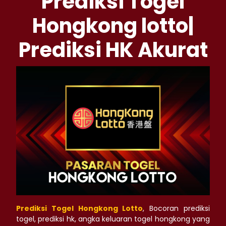
Prediksi Togel
Hongkong lotto|
Prediksi HK Akurat
Prediksi Togel Hongkong Lotto
, Bocoran prediksi
togel, prediksi hk, angka keluaran togel hongkong yang