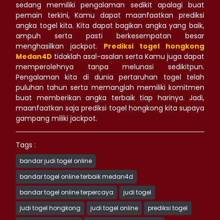
sedang memiliki pengalaman sedikit apalagi buat
pemain terkini, Kamu dapat maanfaatkan prediksi
angka togel kita. Kita dapat bagikan angka yang baik,
ampuh serta pasti berkesempatan besar
menghasilkan jackpot.
Prediksi togel hongkong
Medan4D
tidaklah asal-asalan serta Kamu juga dapat
memperolehnya tanpa melunasi sedikitpun.
Pengalaman kita di dunia pertaruhan togel telah
puluhan tahun serta memanglah memiliki komitmen
buat memberikan angka terbaik tiap harinya. Jadi,
maanfaatkan saja prediksi togel hongkong kita supaya
gampang miliki jackpot.
Tags :
bandar judi togel online
bandar togel online terbaik medan4d
bandar togel online terpercaya
judi togel
judi togel hongkong
judi togel online
prediksi togel