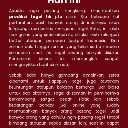
Apabila ingin pasang hongkong, maanfaatkan
prediksi togel hk jitu
disini. Bila bebicara hal
pertaruhan, pasti banyak orang di indonesia akan
langsung membahas mengenai togel. Betul, ini ialah
tipe game yang sedemikian itu disukai oleh kalangan
bettor ataupun pemburu jackpot Indonesia. Dari
zaman dulu hingga zaman yang telah serba modern
semacam saat ini, togel sedang banyak disukai.
Pertaruhan sejenis ini memanglah sangat
mengasyikkan buat dinikmati.
Sebab tidak hanya gampang dimainkan serta
dipahami untuk siapapun, togel juga tawarkan
keuntungan ataupun balasan berharga luar biasa
untuk tiap aktornya. Togel di zaman ini peminatnya
berkembang sangat cepat. Tidak lain sebab
kedatangan bandar judi online yang sudah
memudahkan banyak orang pasang togel. Jadi
banyak orang yang dahulu ingin pasang togel tetapi
bimbang ataupun sebab alasan lain, saat ini dapat