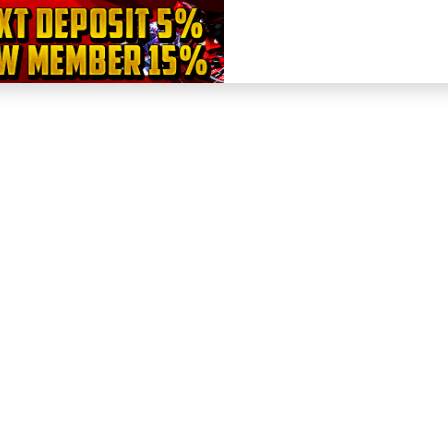
ve Draw
Paito Warna
Syair Togel
RTP Slot
Keuntu
PREDIKSI TOGEL HO
l Hongkong lotto| Pred
an prediksi togel, prediksi hk, angka keluaran togel hon
lah suatu hal wajib yang dilakukan oleh para pecinta toge
buat suatu rumus angka dan menemukan bocoran angka itu 
 dan bentuk hiburan sekaligus cara mencari keuntungan yan