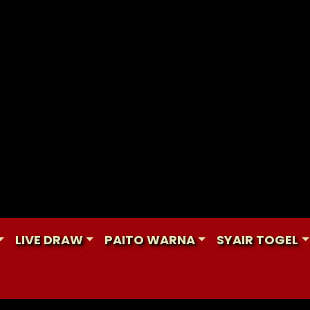
kan
prediksi togel hk jitu
disini. Bila bebicara hal pertaruhan, 
h tipe game yang sedemikian itu disukai oleh kalangan betto
ba modern semacam saat ini, togel sedang banyak disukai. 
a dipahami untuk siapapun, togel juga tawarkan keuntungan 
atnya berkembang sangat cepat. Tidak lain sebab kedatangan 
rang yang dahulu ingin pasang togel tetapi bimbang ataupun 
gampang serta nyaman.
peruntukan prediksi kita ini jadi referensi ataupun anal
si togel hongkong hari ini
bisa menolong para peng
i serta mencocokan hasil metode kamu sendiri, buat 
el Online Terpercaya
dengan impian memperoleh JP Paus
i pengeluaran hk yang lengkap, dapat klik
disini
.
LIVE DRAW
PAITO WARNA
SYAIR TOGEL
HK Harus Maanfaatkan Prediks
 yang genting. Lalu, gimana dengan
judi togel
? apa terdapat st
kita dapat menebak keluaran togel dengna kemampuan keme
dalam togel. Tetapi, faktanya strategi memanglah susah diaplik