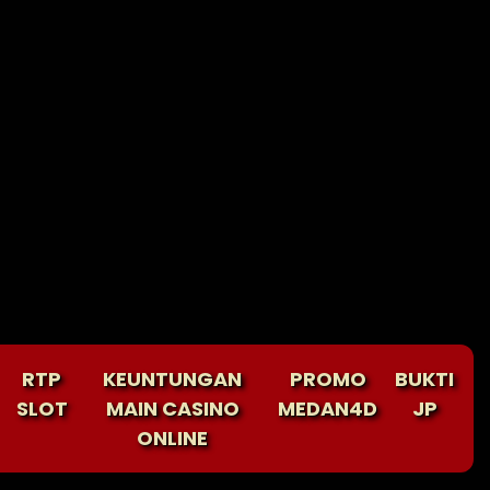
pasti banyak orang di indonesia akan langsung
r ataupun pemburu jackpot indonesia. Dari
Pertaruhan sejenis ini memanglah sangat
ataupun balasan berharga luar biasa untuk
bandar judi online yang sudah memudahkan
sebab alasan lain, saat ini dapat gunakan
ogi dengan hasil metode sahabat petaruh
gemar togel buat memperoleh hasil
memperoleh angka kokoh hari ini saat
 hari ini.
RTP
KEUNTUNGAN
PROMO
BUKTI
i Togel Hongkong
SLOT
MAIN CASINO
MEDAN4D
JP
ONLINE
rategi yang dapat diaplikasikan? Pasti saja
nangan yang lebih besar. Banyak pemain
asikan, tetapi dengan terdapatnya prediksi