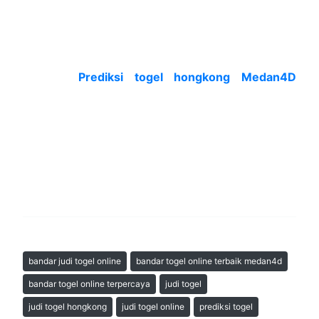
pengalaman sedikit apalagi buat pemain terkini,
Kamu dapat maanfaatkan prediksi angka togel
kita. Kita dapat bagikan angka yang baik, ampuh
serta pasti berkesempatan besar menghasilkan
jackpot.
Prediksi togel hongkong Medan4D
tidaklah asal-asalan serta Kamu juga dapat
memperolehnya tanpa melunasi sedikitpun.
Pengalaman kita di dunia pertaruhan togel telah
puluhan tahun serta memanglah memiliki
komitmen buat memberikan angka terbaik tiap
harinya. Jadi, maanfaatkan saja prediksi togel
hongkong kita supaya gampang miliki jackpot.
Tags :
bandar judi togel online
bandar togel online terbaik medan4d
bandar togel online terpercaya
judi togel
judi togel hongkong
judi togel online
prediksi togel