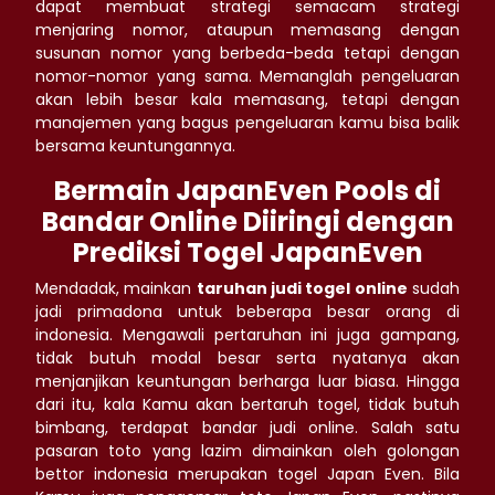
dapat membuat strategi semacam strategi
menjaring nomor, ataupun memasang dengan
susunan nomor yang berbeda-beda tetapi dengan
nomor-nomor yang sama. Memanglah pengeluaran
akan lebih besar kala memasang, tetapi dengan
manajemen yang bagus pengeluaran kamu bisa balik
bersama keuntungannya.
Bermain JapanEven Pools di
Bandar Online Diiringi dengan
Prediksi Togel JapanEven
Mendadak, mainkan
taruhan judi togel online
sudah
jadi primadona untuk beberapa besar orang di
indonesia. Mengawali pertaruhan ini juga gampang,
tidak butuh modal besar serta nyatanya akan
menjanjikan keuntungan berharga luar biasa. Hingga
dari itu, kala Kamu akan bertaruh togel, tidak butuh
bimbang, terdapat bandar judi online. Salah satu
pasaran toto yang lazim dimainkan oleh golongan
bettor indonesia merupakan togel Japan Even. Bila