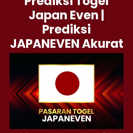
Prediksi Togel
Japan Even |
Prediksi
JAPANEVEN Akurat