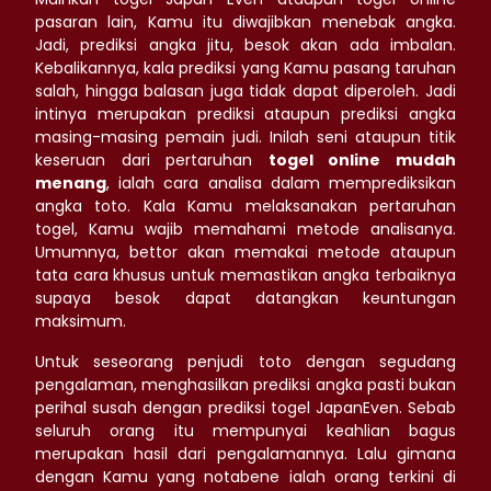
pasaran lain, Kamu itu diwajibkan menebak angka.
Jadi, prediksi angka jitu, besok akan ada imbalan.
Kebalikannya, kala prediksi yang Kamu pasang taruhan
salah, hingga balasan juga tidak dapat diperoleh. Jadi
intinya merupakan prediksi ataupun prediksi angka
masing-masing pemain judi. Inilah seni ataupun titik
keseruan dari pertaruhan
togel online mudah
menang
, ialah cara analisa dalam memprediksikan
angka toto. Kala Kamu melaksanakan pertaruhan
togel, Kamu wajib memahami metode analisanya.
Umumnya, bettor akan memakai metode ataupun
tata cara khusus untuk memastikan angka terbaiknya
supaya besok dapat datangkan keuntungan
maksimum.
Untuk seseorang penjudi toto dengan segudang
pengalaman, menghasilkan prediksi angka pasti bukan
perihal susah dengan prediksi togel JapanEven. Sebab
seluruh orang itu mempunyai keahlian bagus
merupakan hasil dari pengalamannya. Lalu gimana
dengan Kamu yang notabene ialah orang terkini di