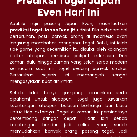
Prediksi Togel Japan
Even Hari Ini
Apabila ingin pasang Japan Even, maanfaatkan
prediksi togel JapanEven jitu
disini. Bila bebicara hal
pertaruhan, pasti banyak orang di indonesia akan
langsung membahas mengenai togel. Betul, ini ialah
tipe game yang sedemikian itu disukai oleh kalangan
bettor ataupun pemburu jackpot indonesia. Dari
zaman dulu hingga zaman yang telah serba modern
semacam saat ini, togel sedang banyak disukai.
Pertaruhan sejenis ini memanglah sangat
mengasyikkan buat dinikmati.
Sebab tidak hanya gampang dimainkan serta
dipahami untuk siapapun, togel juga tawarkan
keuntungan ataupun balasan berharga luar biasa
untuk tiap aktornya. Togel di zaman ini peminatnya
berkembang sangat cepat. Tidak lain sebab
kedatangan bandar judi online yang sudah
memudahkan banyak orang pasang togel. Jadi