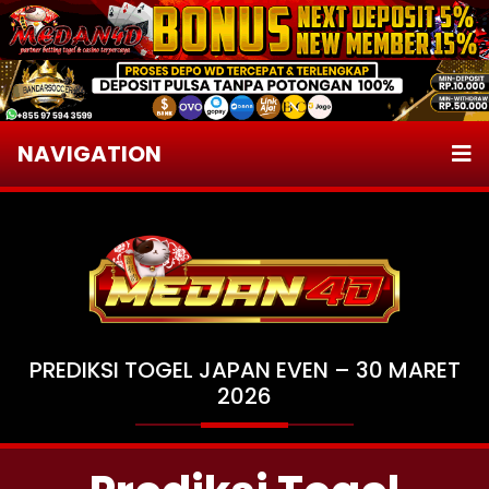
NAVIGATION
PREDIKSI TOGEL JAPAN EVEN – 30 MARET
2026