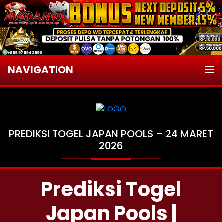
NAVIGATION
PREDIKSI TOGEL JAPAN POOLS – 24 MARET
2026
Prediksi Togel
Japan Pools |