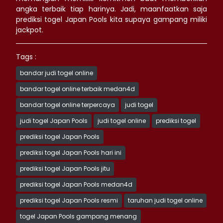
angka terbaik tiap harinya. Jadi, maanfaatkan saja
prediksi togel Japan Pools kita supaya gampang miliki
jackpot.
Tags :
bandar judi togel online
bandar togel online terbaik medan4d
bandar togel online terpercaya
judi togel
judi togel Japan Pools
judi togel online
prediksi togel
prediksi togel Japan Pools
prediksi togel Japan Pools hari ini
prediksi togel Japan Pools jitu
prediksi togel Japan Pools medan4d
prediksi togel Japan Pools resmi
taruhan judi togel online
togel Japan Pools gampang menang