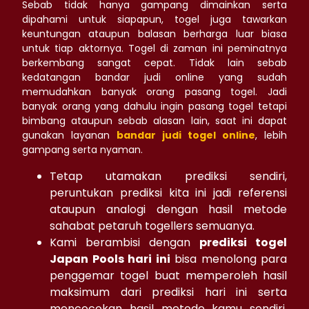
Sebab tidak hanya gampang dimainkan serta
dipahami untuk siapapun, togel juga tawarkan
keuntungan ataupun balasan berharga luar biasa
untuk tiap aktornya. Togel di zaman ini peminatnya
berkembang sangat cepat. Tidak lain sebab
kedatangan bandar judi online yang sudah
memudahkan banyak orang pasang togel. Jadi
banyak orang yang dahulu ingin pasang togel tetapi
bimbang ataupun sebab alasan lain, saat ini dapat
gunakan layanan
bandar judi togel online
, lebih
gampang serta nyaman.
Tetap utamakan prediksi sendiri,
peruntukan prediksi kita ini jadi referensi
ataupun analogi dengan hasil metode
sahabat petaruh togellers semuanya.
Kami berambisi dengan
prediksi togel
Japan Pools hari ini
bisa menolong para
penggemar togel buat memperoleh hasil
maksimum dari prediksi hari ini serta
mencocokan hasil metode kamu sendiri,