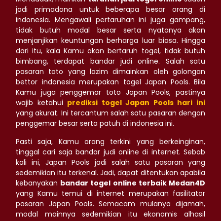
jadi primadona untuk beberapa besar orang di
indonesia. Mengawali pertaruhan ini juga gampang,
tidak butuh modal besar serta nyatanya akan
menjanjikan keuntungan berharga luar biasa. Hingga
dari itu, kala Kamu akan bertaruh togel, tidak butuh
bimbang, terdapat bandar judi online. Salah satu
pasaran toto yang lazim dimainkan oleh golongan
bettor indonesia merupakan togel Japan Pools. Bila
Kamu juga penggemar toto Japan Pools, pastinya
wajib ketahui
prediksi togel Japan Pools hari ini
yang akurat. Ini tercantum salah satu pasaran dengan
penggemar besar serta patuh di indonesia ini.
Pasti saja, Kamu orang terkini yang berkeinginan,
tinggal cari saja bandar judi online di internet. Sebab
kali ini, Japan Pools jadi salah satu pasaran yang
sedemikian itu terkenal. Jadi, dapat ditentukan apabila
kebanyakan
bandar togel online terbaik Medan4D
yang Kamu temui di internet merupakan fasilitator
pasaran Japan Pools. Semacam mulanya dijamah,
modal mainnya sedemikian itu ekonomis alhasil