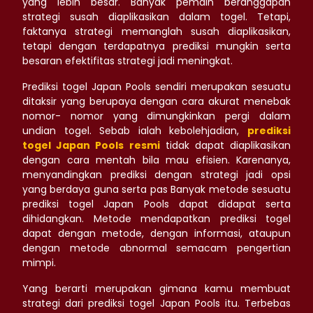
yang lebih besar. Banyak pemain beranggapan
strategi susah diaplikasikan dalam togel. Tetapi,
faktanya strategi memanglah susah diaplikasikan,
tetapi dengan terdapatnya prediksi mungkin serta
besaran efektifitas strategi jadi meningkat.
Prediksi togel Japan Pools sendiri merupakan sesuatu
ditaksir yang berupaya dengan cara akurat menebak
nomor- nomor yang dimungkinkan pergi dalam
undian togel. Sebab ialah kebolehjadian,
prediksi
togel Japan Pools resmi
tidak dapat diaplikasikan
dengan cara mentah bila mau efisien. Karenanya,
menyandingkan prediksi dengan strategi jadi opsi
yang berdaya guna serta pas Banyak metode sesuatu
prediksi togel Japan Pools dapat didapat serta
dihidangkan. Metode mendapatkan prediksi togel
dapat dengan metode, dengan informasi, ataupun
dengan metode abnormal semacam pengertian
mimpi.
Yang berarti merupakan gimana kamu membuat
strategi dari prediksi togel Japan Pools itu. Terbebas