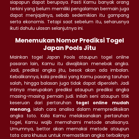
siapapun dapat berupaya. Pasti Kamu banyak orang
terkini yang belum memiliki pengalaman bermain juga
dapat menjajalnya, sebab sedemikian itu gampang
serta ekonomis. Tetapi saat sebelum itu, seharusnya
ikuti dahulu ulasan selanjutnya ini.
Menemukan Nomor Prediksi Togel
Japan Pools Jitu
Mainkan togel Japan Pools ataupun togel online
pasaran lain, Kamu itu diwajibkan menebak angka.
Jadi, prediksi angka jitu, besok akan ada imbalan.
Kebalikannya, kala prediksi yang Kamu pasang taruhan
salah, hingga balasan juga tidak dapat diperoleh. Jadi
intinya merupakan prediksi ataupun prediksi angka
masing-masing pemain judi. Inilah seni ataupun titik
keseruan dari pertaruhan
togel online mudah
menang
, ialah cara analisa dalam memprediksikan
angka toto. Kala Kamu melaksanakan pertaruhan
togel, Kamu wajib memahami metode analisanya.
Umumnya, bettor akan memakai metode ataupun
tata cara khusus untuk memastikan angka terbaiknya