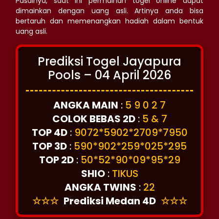
Pasalnya, saat ini permainan togel online dapat
dimainkan dengan uang asli. Artinya anda bisa
bertaruh dan memenangkan hadiah dalam bentuk
uang asli.
Prediksi Togel Jayapura
Pools – 04 April 2026
ANGKA MAIN
:
5 9 0 2 7
COLOK BEBAS 2D
:
5 & 7
TOP 4D
:
9072*5902*2709*7950
TOP 3D
:
590*902*259*025*295
TOP 2D
:
50*52*90*09*95*29
SHIO
:
TIKUS
ANGKA TWINS
:
22
☆☆☆
Prediksi Medan 4D
☆☆☆