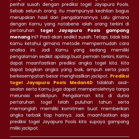
perihal susah dengan prediksi togel Jayapura Pools.
Sebab seluruh orang itu mempunyai keahlian bagus
merupakan hasil dari pengalamannya. Lalu gimana
dengan Kamu yang notabene ialah orang terkini di
pertaruhan
togel Jayapura Pools gampang
menang
ini? Pasti akan sedikit susah. Tetapi, tidak bila
Kamu ketahui gimana metode mempermudah cara
analisa ini. Jadi Kamu yang sedang memiliki
pengalaman sedikit apalagi buat pemain terkini, Kamu
dapat maanfaatkan prediksi angka togel kita. Kita
dapat bagikan angka yang baik, ampuh serta pasti
berkesempatan besar menghasilkan jackpot.
Prediksi
togel Jayapura Pools Medan4D
tidaklah asal-
asalan serta Kamu juga dapat memperolehnya tanpa
melunasi sedikitpun. Pengalaman kita di dunia
pertaruhan togel telah puluhan tahun serta
memanglah memiliki komitmen buat memberikan
angka terbaik tiap harinya. Jadi, maanfaatkan saja
prediksi togel Jayapura Pools kita supaya gampang
miliki jackpot.