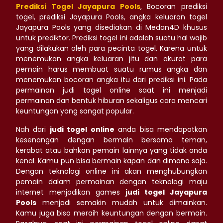
Prediksi Togel Jayapura Pools
, Bocoran prediksi
togel, prediksi Jayapura Pools, angka keluaran togel
Jayapura Pools yang disediakan di Medan4D khusus
untuk prediktor. Prediksi togel ini adalah suatu hal wajib
yang dilakukan oleh para pecinta togel. Karena untuk
menemukan angka keluaran jitu dan akurat para
pemain harus membuat suatu rumus angka dan
menemukan bocoran angka itu dari prediksi ini. Pada
permainan judi togel online saat ini menjadi
permainan dan bentuk hiburan sekaligus cara mencari
keuntungan yang sangat popular.
Nah dari
judi togel online
anda bisa mendapatkan
kesenangan dengan bermain bersama teman,
kerabat atau bahkan pemain lainnya yang tidak anda
kenal. Kamu pun bisa bermain kapan dan dimana saja.
Dengan teknologi online ini akan menghubungkan
pemain dalam permainan dengan teknologi maju
internet menjadikan games
judi togel Jayapura
Pools
menjadi semakin mudah untuk dimainkan.
Kamu juga bisa meraih keuntungan dengan bermain.