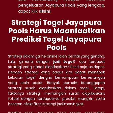
pengeluaran Jayapura Pools yang lengkap,
dapat klik
disini
.
Strategi Togel Jayapura
Pools Harus Maanfaatkan
Prediksi Togel Jayapura
Pools
Strategi dalam game online ialah perihal yang genting.
Lalu, gimana dengan
judi togel
? apa terdapat
strategi yang dapat diaplikasikan? Pasti saja terdapat.
Dengan strategi yang bagus kita dapat menebak
keluaran togel dengna kemampuan kemenangan
yang lebih besar. Banyak pemain beranggapan
strategi susah diaplikasikan dalam togel. Tetapi,
faktanya strategi memanglah susah diaplikasikan,
tetapi dengan terdapatnya prediksi mungkin serta
besaran efektifitas strategi jadi meningkat.