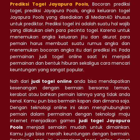
Prediksi Togel Jayapura Pools
, Bocoran prediksi
togel, prediksi Jayapura Pools, angka keluaran togel
Jayapura Pools yang disediakan di Medan4D khusus
untuk prediktor. Prediksi togel ini adalah suatu hal wajib
yang dilakukan oleh para pecinta togel. Karena untuk
menemukan angka keluaran jitu dan akurat para
pemain harus membuat suatu rumus angka dan
menemukan bocoran angka itu dari prediksi ini. Pada
permainan judi togel online saat ini menjadi
permainan dan bentuk hiburan sekaligus cara mencari
keuntungan yang sangat popular.
Nah dari
judi togel online
anda bisa mendapatkan
kesenangan dengan bermain bersama teman,
kerabat atau bahkan pemain lainnya yang tidak anda
kenal. Kamu pun bisa bermain kapan dan dimana saja.
Dengan teknologi online ini akan menghubungkan
pemain dalam permainan dengan teknologi maju
internet menjadikan games
judi togel Jayapura
Pools
menjadi semakin mudah untuk dimainkan.
Kamu juga bisa meraih keuntungan dengan bermain.