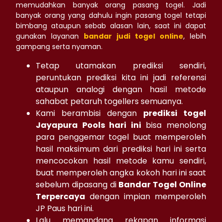
memudahkan banyak orang pasang togel. Jadi
banyak orang yang dahulu ingin pasang togel tetapi
bimbang ataupun sebab alasan lain, saat ini dapat
gunakan layanan
bandar judi togel online
, lebih
gampang serta nyaman.
Tetap utamakan prediksi sendiri,
peruntukan prediksi kita ini jadi referensi
ataupun analogi dengan hasil metode
sahabat petaruh togellers semuanya.
Kami berambisi dengan
prediksi togel
Jayapura Pools hari ini
bisa menolong
para penggemar togel buat memperoleh
hasil maksimum dari prediksi hari ini serta
mencocokan hasil metode kamu sendiri,
buat memperoleh angka kokoh hari ini saat
sebelum dipasang di
Bandar Togel Online
Terpercaya
dengan impian memperoleh
JP Paus hari ini.
Lalu memandang rekapan informasi