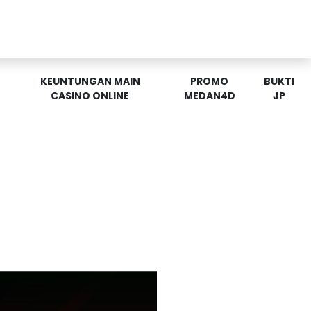
KEUNTUNGAN MAIN
PROMO
BUKTI
CASINO ONLINE
MEDAN4D
JP
YAPURA POOLS – 27 MARET 2026
diksi Jayapura