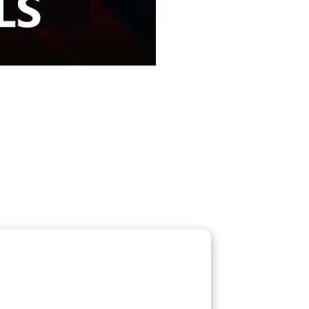
 Jayapura Pools yang disediakan di Medan4D
 Karena untuk menemukan angka keluaran jitu
si ini. Pada permainan judi togel online
 atau bahkan pemain lainnya yang tidak
hubungkan pemain dalam permainan dengan
inkan. Kamu juga bisa meraih keuntungan
anda bisa bertaruh dan memenangkan hadiah
 2026