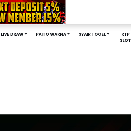
LIVE DRAW
PAITO WARNA
SYAIR TOGEL
RTP
SLOT
PREDIKSI TOGEL JA
l Jayapura Pools | Pre
Pools Akurat