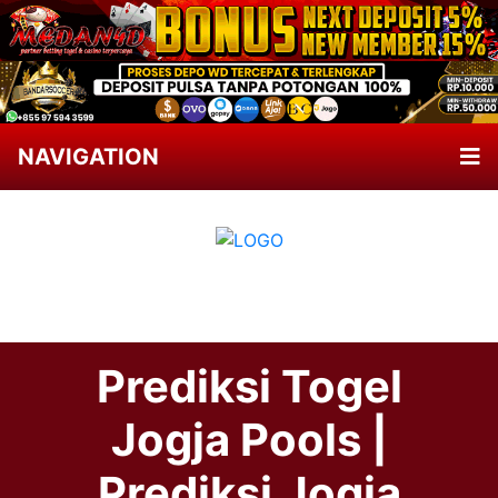
NAVIGATION
PREDIKSI TOGEL JOGJA POOLS – 03 JUNI
2026
Prediksi Togel
Jogja Pools |
Prediksi Jogja