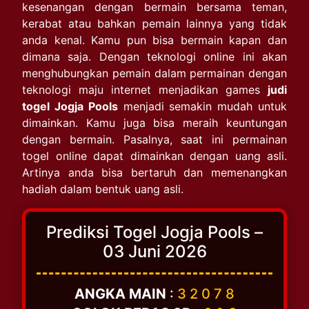
kesenangan dengan bermain bersama teman,
kerabat atau bahkan pemain lainnya yang tidak
anda kenal. Kamu pun bisa bermain kapan dan
dimana saja. Dengan teknologi online ini akan
menghubungkan pemain dalam permainan dengan
teknologi maju internet menjadikan games
judi
togel Jogja Pools
menjadi semakin mudah untuk
dimainkan. Kamu juga bisa meraih keuntungan
dengan bermain. Pasalnya, saat ini permainan
togel online dapat dimainkan dengan uang asli.
Artinya anda bisa bertaruh dan memenangkan
hadiah dalam bentuk uang asli.
Prediksi Togel Jogja Pools –
03 Juni 2026
ANGKA MAIN
:
3 2 0 7 8