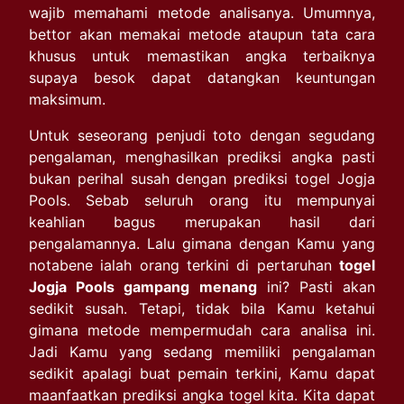
wajib memahami metode analisanya. Umumnya,
bettor akan memakai metode ataupun tata cara
khusus untuk memastikan angka terbaiknya
supaya besok dapat datangkan keuntungan
maksimum.
Untuk seseorang penjudi toto dengan segudang
pengalaman, menghasilkan prediksi angka pasti
bukan perihal susah dengan prediksi togel Jogja
Pools. Sebab seluruh orang itu mempunyai
keahlian bagus merupakan hasil dari
pengalamannya. Lalu gimana dengan Kamu yang
notabene ialah orang terkini di pertaruhan
togel
Jogja Pools gampang menang
ini? Pasti akan
sedikit susah. Tetapi, tidak bila Kamu ketahui
gimana metode mempermudah cara analisa ini.
Jadi Kamu yang sedang memiliki pengalaman
sedikit apalagi buat pemain terkini, Kamu dapat
maanfaatkan prediksi angka togel kita. Kita dapat