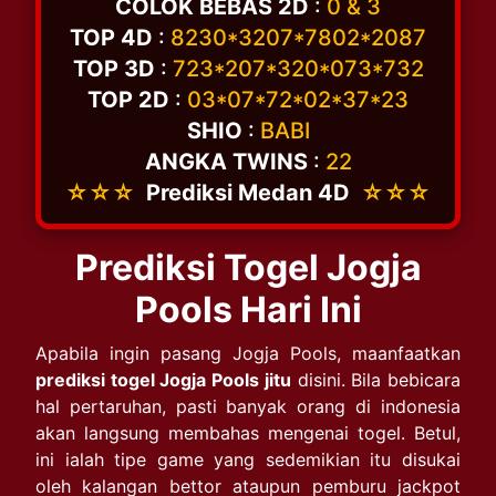
COLOK BEBAS 2D
:
0 & 3
TOP 4D
:
8230*3207*7802*2087
TOP 3D
:
723*207*320*073*732
TOP 2D
:
03*07*72*02*37*23
SHIO
:
BABI
ANGKA TWINS
:
22
☆☆☆
Prediksi Medan 4D
☆☆☆
Prediksi Togel Jogja
Pools Hari Ini
Apabila ingin pasang Jogja Pools, maanfaatkan
prediksi togel Jogja Pools jitu
disini. Bila bebicara
hal pertaruhan, pasti banyak orang di indonesia
akan langsung membahas mengenai togel. Betul,
ini ialah tipe game yang sedemikian itu disukai
oleh kalangan bettor ataupun pemburu jackpot