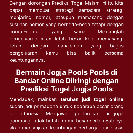
Dengan dorongan Prediksi Togel Malam Ini itu kita
dapat membuat strategi semacam strategi
menjaring nomor, ataupun memasang dengan
susunan nomor yang berbeda-beda tetapi dengan
nomor-nomor yang sama. Memanglah
pengeluaran akan lebih besar kala memasang,
tetapi dengan manajemen yang bagus
pengeluaran kamu bisa balik bersama
keuntungannya.
Bermain Jogja Pools Pools di
Bandar Online Diiringi dengan
Prediksi Togel Jogja Pools
Mendadak, mainkan
taruhan judi togel online
sudah jadi primadona untuk beberapa besar orang
di indonesia. Mengawali pertaruhan ini juga
gampang, tidak butuh modal besar serta nyatanya
akan menjanjikan keuntungan berharga luar biasa.