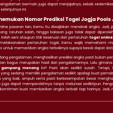
 pengalaman bermain juga dapat menjajalnya, sebab sedemikia
selanjutnya ini.
emukan Nomor Prediksi Togel Jogja Pools 
line pasaran lain, Kamu itu diwajibkan menebak angka. Jadi, p
sang taruhan salah, hingga balasan juga tidak dapat diperoleh
Inilah seni ataupun titik keseruan dari pertaruhan
togel onli
 melaksanakan pertaruhan togel, Kamu wajib memahami me
s untuk memastikan angka terbaiknya supaya besok dapat d
ang pengalaman, menghasilkan prediksi angka pasti bukan periha
lian bagus merupakan hasil dari pengalamannya. Lalu giman
ls gampang menang
ini? Pasti akan sedikit susah. Tetapi
yang sedang memiliki pengalaman sedikit apalagi buat pemain
ka yang baik, ampuh serta pasti berkesempatan besar menghas
u juga dapat memperolehnya tanpa melunasi sedikitpun. Pengal
omitmen buat memberikan angka terbaik tiap harinya. Jadi, ma