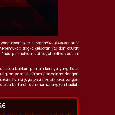
ols yang disediakan di Medan4D khusus untuk
uk menemukan angka keluaran jitu dan akurat
ada permainan judi togel online saat ini
 atau bahkan pemain lainnya yang tidak
hubungkan pemain dalam permainan dengan
nkan. Kamu juga bisa meraih keuntungan
anda bisa bertaruh dan memenangkan hadiah
26