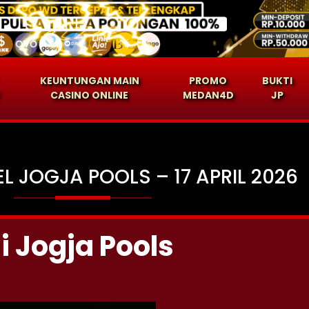
KEUNTUNGAN MAIN
PROMO
BUKTI
CASINO ONLINE
MEDAN4D
JP
EL JOGJA POOLS – 17 APRIL 2026
i Jogja Pools