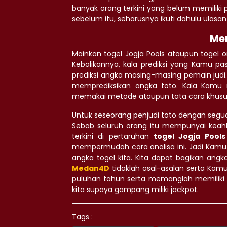
banyak orang terkini yang belum memiliki
sebelum itu, seharusnya ikuti dahulu ulasan 
Men
Mainkan togel Jogja Pools ataupun togel on
Kebalikannya, kala prediksi yang Kamu pa
prediksi angka masing-masing pemain judi. 
memprediksikan angka toto. Kala Kamu
memakai metode ataupun tata cara khusu
Untuk seseorang penjudi toto dengan segud
Sebab seluruh orang itu mempunyai keah
terkini di pertaruhan
togel Jogja Poo
mempermudah cara analisa ini. Jadi Kamu 
angka togel kita. Kita dapat bagikan ang
Medan4D
tidaklah asal-asalan serta Kam
puluhan tahun serta memanglah memiliki k
kita supaya gampang miliki jackpot.
Tags :