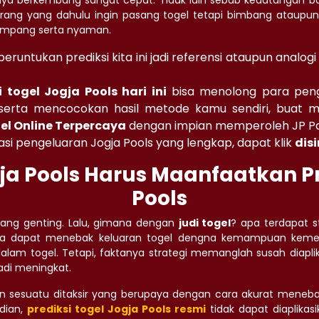
rang yang dahulu ingin pasang togel tetapi bimbang ataupun 
gampang serta nyaman.
peruntukan prediksi kita ini jadi referensi ataupun anal
i togel Jogja Pools hari ini
bisa menolong para peng
i serta mencocokan hasil metode kamu sendiri, buat 
el Online Terpercaya
dengan impian memperoleh JP Paus
i pengeluaran Jogja Pools yang lengkap, dapat klik
disi
gja Pools Harus Maanfaatkan Pr
Pools
 yang genting. Lalu, gimana dengan
judi togel
? apa terdapat st
kita dapat menebak keluaran togel dengna kemampuan keme
dalam togel. Tetapi, faktanya strategi memanglah susah diaplik
jadi meningkat.
akan sesuatu ditaksir yang berupaya dengan cara akurat men
adian,
prediksi togel Jogja Pools resmi
tidak dapat diaplikas