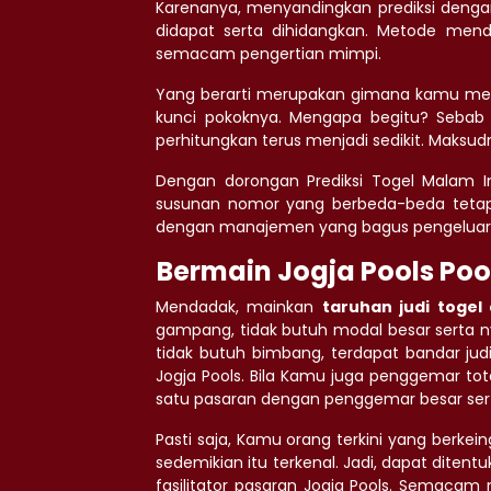
Karenanya, menyandingkan prediksi dengan
didapat serta dihidangkan. Metode men
semacam pengertian mimpi.
Yang berarti merupakan gimana kamu membuat
kunci pokoknya. Mengapa begitu? Seba
perhitungkan terus menjadi sedikit. Maksud
Dengan dorongan Prediksi Togel Malam 
susunan nomor yang berbeda-beda tetap
dengan manajemen yang bagus pengeluara
Bermain Jogja Pools Pool
Mendadak, mainkan
taruhan judi togel 
gampang, tidak butuh modal besar serta ny
tidak butuh bimbang, terdapat bandar jud
Jogja Pools. Bila Kamu juga penggemar toto
satu pasaran dengan penggemar besar serta
Pasti saja, Kamu orang terkini yang berkeingi
sedemikian itu terkenal. Jadi, dapat diten
fasilitator pasaran Jogja Pools. Semacam