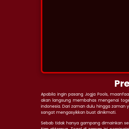
Pre
Apabila ingin pasang Jogja Pools, maanfa
akan langsung membahas mengenai togel. 
indonesia. Dari zaman dulu hingga zaman y
sangat mengasyikkan buat dinikmati.
Sebab tidak hanya gampang dimainkan sert
tiap aktornya. Togel di zaman ini pemin