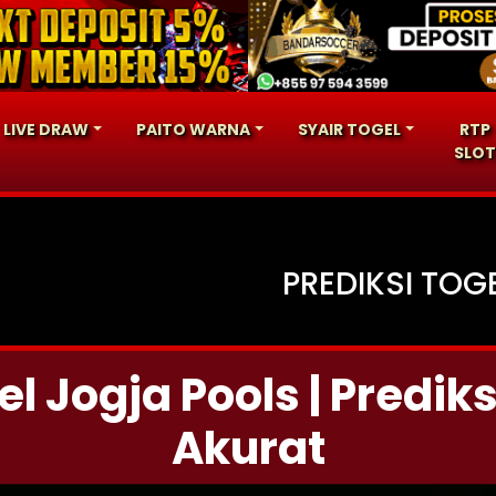
LIVE DRAW
PAITO WARNA
SYAIR TOGEL
RTP
SLOT
PREDIKSI TOG
el Jogja Pools | Prediks
Akurat