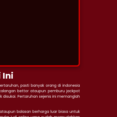
 Ini
 pertaruhan, pasti banyak orang di indonesia
 kalangan bettor ataupun pemburu jackpot
 disukai. Pertaruhan sejenis ini memanglah
ataupun balasan berharga luar biasa untuk
bandar judi online yang sudah memudahkan