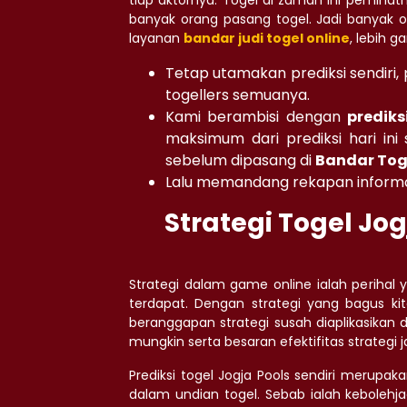
banyak orang pasang togel. Jadi banyak o
layanan
bandar judi togel online
, lebih 
Tetap utamakan prediksi sendiri, 
togellers semuanya.
Kami berambisi dengan
prediks
maksimum dari prediksi hari in
sebelum dipasang di
Bandar Tog
Lalu memandang rekapan informas
Strategi Togel Jo
Strategi dalam game online ialah perihal
terdapat. Dengan strategi yang bagus 
beranggapan strategi susah diaplikasikan 
mungkin serta besaran efektifitas strategi 
Prediksi togel Jogja Pools sendiri merup
dalam undian togel. Sebab ialah kebolehj