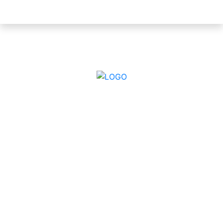
NAVIGATION
PREDIKSI TOGEL MAGNUM 4D – 04 MARET
2026
Prediksi Togel
Magnum 4D |
Prediksi
MAGNUM4D