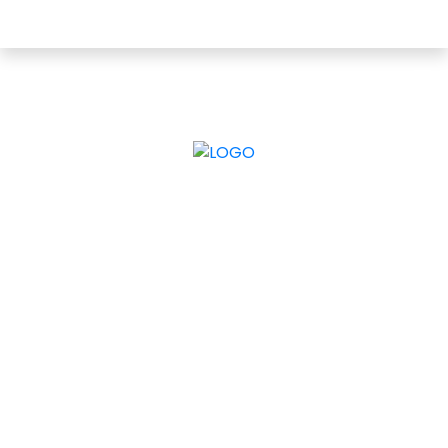
NAVIGATION
PREDIKSI TOGEL MAGNUM 4D – 09 APRIL
2026
Prediksi Togel
Magnum 4D |
Prediksi