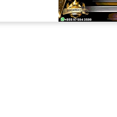
ve Draw
Paito Warna
Syair Togel
RTP Slot
Keuntu
PREDIKSI TOG
gel Magnum 4D | Predi
Akurat
rediksi togel, prediksi Magnum4D, angka keluaran togel