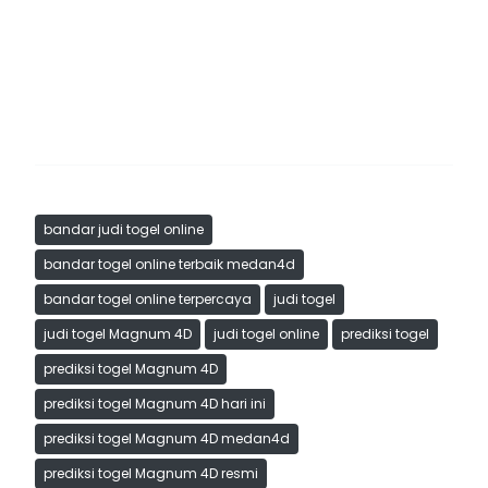
melunasi sedikitpun. Pengalaman kita di dunia
pertaruhan togel telah puluhan tahun serta
memanglah memiliki komitmen buat memberikan
angka terbaik tiap harinya. Jadi, maanfaatkan saja
prediksi togel Magnum 4D kita supaya gampang miliki
jackpot.
Tags :
bandar judi togel online
bandar togel online terbaik medan4d
bandar togel online terpercaya
judi togel
judi togel Magnum 4D
judi togel online
prediksi togel
prediksi togel Magnum 4D
prediksi togel Magnum 4D hari ini
prediksi togel Magnum 4D medan4d
prediksi togel Magnum 4D resmi