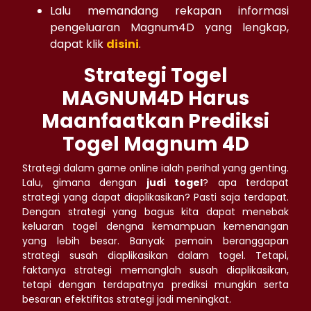
Lalu memandang rekapan informasi
pengeluaran Magnum4D yang lengkap,
dapat klik
disini
.
Strategi Togel
MAGNUM4D Harus
Maanfaatkan Prediksi
Togel Magnum 4D
Strategi dalam game online ialah perihal yang genting.
Lalu, gimana dengan
judi togel
? apa terdapat
strategi yang dapat diaplikasikan? Pasti saja terdapat.
Dengan strategi yang bagus kita dapat menebak
keluaran togel dengna kemampuan kemenangan
yang lebih besar. Banyak pemain beranggapan
strategi susah diaplikasikan dalam togel. Tetapi,
faktanya strategi memanglah susah diaplikasikan,
tetapi dengan terdapatnya prediksi mungkin serta
besaran efektifitas strategi jadi meningkat.