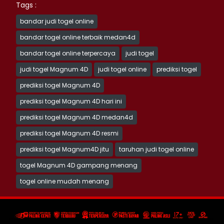
Tags :
bandar judi togel online
bandar togel online terbaik medan4d
bandar togel online terpercaya
judi togel
judi togel Magnum 4D
judi togel online
prediksi togel
prediksi togel Magnum 4D
prediksi togel Magnum 4D hari ini
prediksi togel Magnum 4D medan4d
prediksi togel Magnum 4D resmi
prediksi togel Magnum4D jitu
taruhan judi togel online
togel Magnum 4D gampang menang
togel online mudah menang