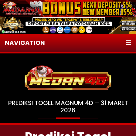
NAVIGATION
PREDIKSI TOGEL MAGNUM 4D – 31 MARET
2026