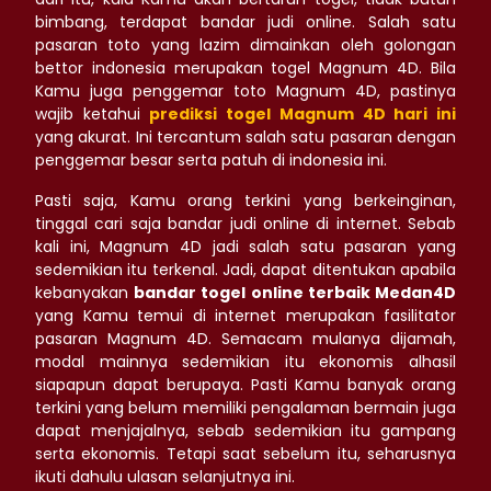
bimbang, terdapat bandar judi online. Salah satu
pasaran toto yang lazim dimainkan oleh golongan
bettor indonesia merupakan togel Magnum 4D. Bila
Kamu juga penggemar toto Magnum 4D, pastinya
wajib ketahui
prediksi togel Magnum 4D hari ini
yang akurat. Ini tercantum salah satu pasaran dengan
penggemar besar serta patuh di indonesia ini.
Pasti saja, Kamu orang terkini yang berkeinginan,
tinggal cari saja bandar judi online di internet. Sebab
kali ini, Magnum 4D jadi salah satu pasaran yang
sedemikian itu terkenal. Jadi, dapat ditentukan apabila
kebanyakan
bandar togel online terbaik Medan4D
yang Kamu temui di internet merupakan fasilitator
pasaran Magnum 4D. Semacam mulanya dijamah,
modal mainnya sedemikian itu ekonomis alhasil
siapapun dapat berupaya. Pasti Kamu banyak orang
terkini yang belum memiliki pengalaman bermain juga
dapat menjajalnya, sebab sedemikian itu gampang
serta ekonomis. Tetapi saat sebelum itu, seharusnya
ikuti dahulu ulasan selanjutnya ini.