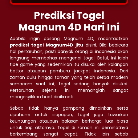
Prediksi Togel
Magnum 4D Hari Ini
Apabila ingin pasang Magnum 4D, maanfaatkan
prediksi togel Magnum4D jitu
disini. Bila bebicara
hal pertaruhan, pasti banyak orang di indonesia akan
langsung membahas mengenai togel. Betul, ini ialah
tipe game yang sedemikian itu disukai oleh kalangan
bettor ataupun pemburu jackpot indonesia. Dari
zaman dulu hingga zaman yang telah serba modern
semacam saat ini, togel sedang banyak disukai.
Pertaruhan sejenis ini memanglah sangat
mengasyikkan buat dinikmati.
Sebab tidak hanya gampang dimainkan serta
dipahami untuk siapapun, togel juga tawarkan
keuntungan ataupun balasan berharga luar biasa
untuk tiap aktornya. Togel di zaman ini peminatnya
berkembang sangat cepat. Tidak lain sebab