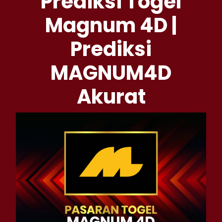
Prediksi Togel
Magnum 4D |
Prediksi
MAGNUM4D
Akurat