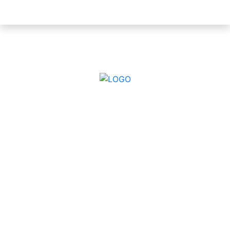
NAVIGATION
PREDIKSI TOGEL MAGNUM CAMBODIA – 08
JULI 2026
Prediksi Togel
Magnum Cambodia
| Prediksi
MAGNUMCAMBODIA