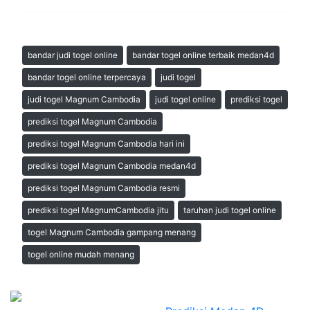
Tags :
bandar judi togel online
bandar togel online terbaik medan4d
bandar togel online terpercaya
judi togel
judi togel Magnum Cambodia
judi togel online
prediksi togel
prediksi togel Magnum Cambodia
prediksi togel Magnum Cambodia hari ini
prediksi togel Magnum Cambodia medan4d
prediksi togel Magnum Cambodia resmi
prediksi togel MagnumCambodia jitu
taruhan judi togel online
togel Magnum Cambodia gampang menang
togel online mudah menang