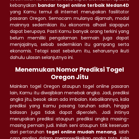
kebanyakan
bandar togel online terbaik Medan4D
yang Kamu temui di internet merupakan fasilitator
pasaran Oregon. Semacam mulanya dijamah, modal
mainnya sedemikian itu ekonomis alhasil siapapun
dapat berupaya. Pasti Kamu banyak orang terkini yang
belum memiliki pengalaman bermain juga dapat
menjajalnya, sebab sedemikian itu gampang serta
ekonomis. Tetapi saat sebelum itu, seharusnya ikuti
dahulu ulasan selanjutnya ini.
Menemukan Nomor Prediksi Togel
Oregon Jitu
Mainkan togel Oregon ataupun togel online pasaran
lain, Kamu itu diwajibkan menebak angka. Jadi, prediksi
angka jitu, besok akan ada imbalan. Kebalikannya, kala
prediksi yang Kamu pasang taruhan salah, hingga
balasan juga tidak dapat diperoleh. Jadi intinya
merupakan prediksi ataupun prediksi angka masing-
masing pemain judi. Inilah seni ataupun titik keseruan
dari pertaruhan
togel online mudah menang
, ialah
cara analisa dalam memprediksikan angka toto. Kala