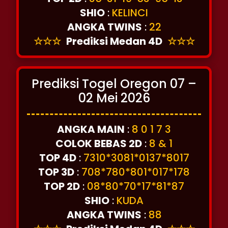
SHIO
:
KELINCI
ANGKA TWINS
:
22
☆☆☆
Prediksi Medan 4D
☆☆☆
Prediksi Togel Oregon 07 –
02 Mei 2026
ANGKA MAIN
:
8 0 1 7 3
COLOK BEBAS 2D
:
8 & 1
TOP 4D
:
7310*3081*0137*8017
TOP 3D
:
708*780*801*017*178
TOP 2D
:
08*80*70*17*81*87
SHIO
:
KUDA
ANGKA TWINS
:
88