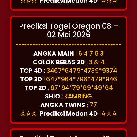
☆☆☆
Prediksi Medan 4D
☆☆☆
Prediksi Togel Oregon 08 –
02 Mei 2026
ANGKA MAIN
:
6 4 7 9 3
COLOK BEBAS 2D
:
3 & 4
TOP 4D
:
3467*6479*4739*9374
TOP 3D
:
647*964*796*479*946
TOP 2D
:
67*94*79*69*49*64
SHIO
:
KAMBING
ANGKA TWINS
:
77
☆☆☆
Prediksi Medan 4D
☆☆☆