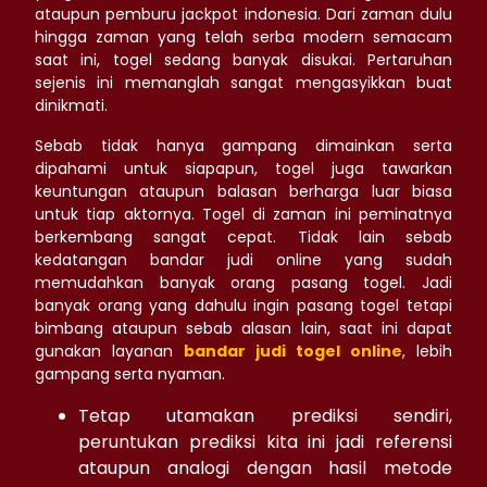
ataupun pemburu jackpot indonesia. Dari zaman dulu
hingga zaman yang telah serba modern semacam
saat ini, togel sedang banyak disukai. Pertaruhan
sejenis ini memanglah sangat mengasyikkan buat
dinikmati.
Sebab tidak hanya gampang dimainkan serta
dipahami untuk siapapun, togel juga tawarkan
keuntungan ataupun balasan berharga luar biasa
untuk tiap aktornya. Togel di zaman ini peminatnya
berkembang sangat cepat. Tidak lain sebab
kedatangan bandar judi online yang sudah
memudahkan banyak orang pasang togel. Jadi
banyak orang yang dahulu ingin pasang togel tetapi
bimbang ataupun sebab alasan lain, saat ini dapat
gunakan layanan
bandar judi togel online
, lebih
gampang serta nyaman.
Tetap utamakan prediksi sendiri,
peruntukan prediksi kita ini jadi referensi
ataupun analogi dengan hasil metode