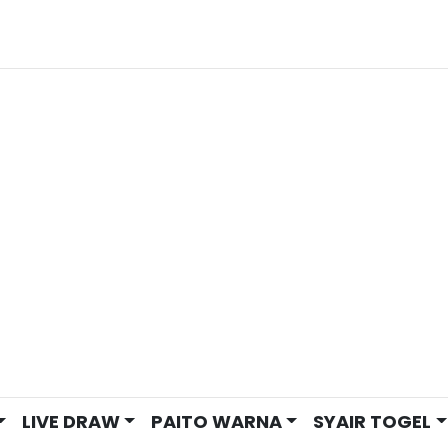
rediksi Togel Oregon 07 – 13 Maret 20
ANGKA MAIN
:
3 5 0 9 7
COLOK BEBAS 2D
:
7 & 5
TOP 4D
:
9705*7530*3509*5079
TOP 3D
:
350*093*953*935*509
TOP 2D
:
03*05*39*30*35*50
SHIO
:
BABI
ANGKA TWINS
:
77
☆☆☆
Prediksi Medan 4D
☆☆☆
rediksi Togel Oregon 08 – 13 Maret 20
LIVE DRAW
PAITO WARNA
SYAIR TOGEL
ANGKA MAIN
:
9 3 5 7 1