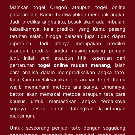
Mainkan togel Oregon ataupun togel online
pasaran lain, Kamu itu diwajibkan menebak angka.
Jadi, prediksi angka jitu, besok akan ada imbalan.
Kebalikannya, kala prediksi yang Kamu pasang
taruhan salah, hingga balasan juga tidak dapat
diperoleh. Jadi intinya merupakan prediksi
ataupun prediksi angka masing-masing pemain
judi. Inilah seni ataupun titik keseruan dari
pertaruhan
togel online mudah menang
, ialah
cara analisa dalam memprediksikan angka toto.
Kala Kamu melaksanakan pertaruhan togel, Kamu
wajib memahami metode analisanya. Umumnya,
bettor akan memakai metode ataupun tata cara
khusus untuk memastikan angka terbaiknya
supaya besok dapat datangkan keuntungan
maksimum.
Untuk seseorang penjudi toto dengan segudang