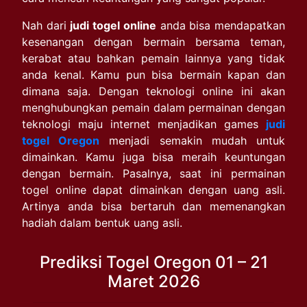
Nah dari
judi togel online
anda bisa mendapatkan
kesenangan dengan bermain bersama teman,
kerabat atau bahkan pemain lainnya yang tidak
anda kenal. Kamu pun bisa bermain kapan dan
dimana saja. Dengan teknologi online ini akan
menghubungkan pemain dalam permainan dengan
teknologi maju internet menjadikan games
judi
togel Oregon
menjadi semakin mudah untuk
dimainkan. Kamu juga bisa meraih keuntungan
dengan bermain. Pasalnya, saat ini permainan
togel online dapat dimainkan dengan uang asli.
Artinya anda bisa bertaruh dan memenangkan
hadiah dalam bentuk uang asli.
Prediksi Togel Oregon 01 – 21
Maret 2026