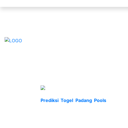
Togel Hari Ini
Prediksi Togel
Data Keluaran
Li
Prediksi Togel
Prediksi Togel Padang Pools
, Bocoran
Medan4D khusus untuk prediktor. Pred
menemukan angka keluaran jitu dan 
prediksi ini. Pada permainan judi tog
sangat popular.