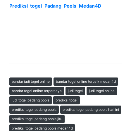
Prediksi togel Padang Pools Medan4D
tidaklah
asal-asalan serta Kamu juga dapat
memperolehnya tanpa melunasi sedikitpun.
Pengalaman kita di dunia pertaruhan togel telah
puluhan tahun serta memanglah memiliki
komitmen buat memberikan angka terbaik tiap
harinya. Jadi, maanfaatkan saja prediksi togel
Padang Pools kita supaya gampang miliki jackpot.
Tags :
bandar judi togel online
bandar togel online terbaik medan4d
bandar togel online terpercaya
judi togel
judi togel online
judi togel padang pools
prediksi togel
prediksi togel padang pools
prediksi togel padang pools hari ini
prediksi togel padang pools jitu
prediksi togel padang pools medan4d