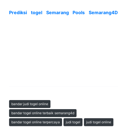
berkesempatan besar menghasilkan jackpot.
Prediksi togel Semarang Pools Semarang4D
tidaklah asal-asalan serta Kamu juga dapat
memperolehnya tanpa melunasi sedikitpun.
Pengalaman kita di dunia pertaruhan togel telah
puluhan tahun serta memanglah memiliki
komitmen buat memberikan angka terbaik tiap
harinya. Jadi, maanfaatkan saja prediksi togel
Semarang Pools kita supaya gampang miliki
jackpot.
Tags :
bandar judi togel online
bandar togel online terbaik semarang4d
bandar togel online terpercaya
judi togel
judi togel online