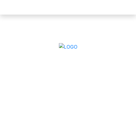
NAVIGATION
PREDIKSI TOGEL SEMARANG POOLS – 10
APRIL 2026
Prediksi Togel
Semarang Pools |
Prediksi Semarang
Pools Akurat