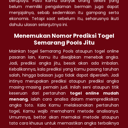
berupaya. Pasti Kamu banyak orang terkini yang
belum memiliki pengalaman bermain juga dapat
menjajalnya, sebab sedemikian itu gampang serta
ekonomis. Tetapi saat sebelum itu, seharusnya ikuti
dahulu ulasan selanjutnya ini.
Menemukan Nomor Prediksi Togel
Semarang Pools Jitu
Mainkan togel Semarang Pools ataupun togel online
pasaran lain, Kamu itu diwajibkan menebak angka.
Jadi, prediksi angka jitu, besok akan ada imbalan.
Kebalikannya, kala prediksi yang Kamu pasang taruhan
salah, hingga balasan juga tidak dapat diperoleh. Jadi
intinya merupakan prediksi ataupun prediksi angka
masing-masing pemain judi. Inilah seni ataupun titik
keseruan dari pertaruhan
togel online mudah
menang
, ialah cara analisa dalam memprediksikan
angka toto. Kala Kamu melaksanakan pertaruhan
togel, Kamu wajib memahami metode analisanya.
Umumnya, bettor akan memakai metode ataupun
tata cara khusus untuk memastikan angka terbaiknya