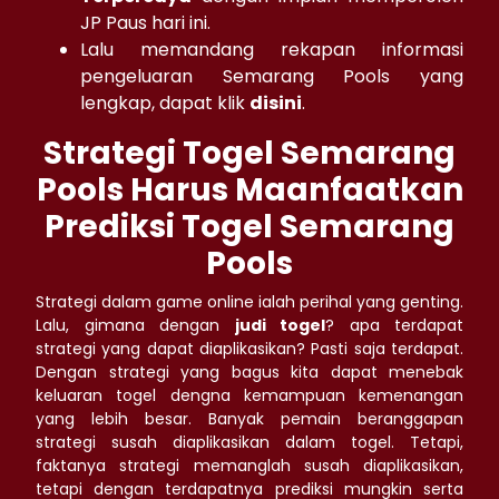
JP Paus hari ini.
Lalu memandang rekapan informasi
pengeluaran Semarang Pools yang
lengkap, dapat klik
disini
.
Strategi Togel Semarang
Pools Harus Maanfaatkan
Prediksi Togel Semarang
Pools
Strategi dalam game online ialah perihal yang genting.
Lalu, gimana dengan
judi togel
? apa terdapat
strategi yang dapat diaplikasikan? Pasti saja terdapat.
Dengan strategi yang bagus kita dapat menebak
keluaran togel dengna kemampuan kemenangan
yang lebih besar. Banyak pemain beranggapan
strategi susah diaplikasikan dalam togel. Tetapi,
faktanya strategi memanglah susah diaplikasikan,
tetapi dengan terdapatnya prediksi mungkin serta