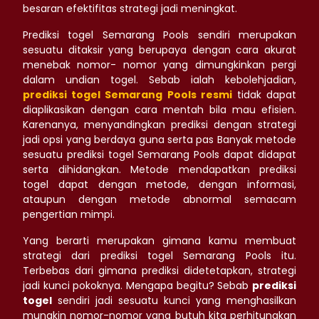
besaran efektifitas strategi jadi meningkat.
Prediksi togel Semarang Pools sendiri merupakan
sesuatu ditaksir yang berupaya dengan cara akurat
menebak nomor- nomor yang dimungkinkan pergi
dalam undian togel. Sebab ialah kebolehjadian,
prediksi togel Semarang Pools resmi
tidak dapat
diaplikasikan dengan cara mentah bila mau efisien.
Karenanya, menyandingkan prediksi dengan strategi
jadi opsi yang berdaya guna serta pas Banyak metode
sesuatu prediksi togel Semarang Pools dapat didapat
serta dihidangkan. Metode mendapatkan prediksi
togel dapat dengan metode, dengan informasi,
ataupun dengan metode abnormal semacam
pengertian mimpi.
Yang berarti merupakan gimana kamu membuat
strategi dari prediksi togel Semarang Pools itu.
Terbebas dari gimana prediksi didetetapkan, strategi
jadi kunci pokoknya. Mengapa begitu? Sebab
prediksi
togel
sendiri jadi sesuatu kunci yang menghasilkan
mungkin nomor-nomor yang butuh kita perhitungkan