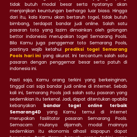
tidak butuh modal besar serta nyatanya akan
menjanjikan keuntungan berharga luar biasa. Hingga
dari itu, kala Kamu akan bertaruh togel, tidak butuh
bimbang, terdapat bandar judi online. Salah satu
pasaran toto yang lazim dimainkan oleh golongan
bettor indonesia merupakan togel Semarang Pools.
Bila Kamu juga penggemar toto Semarang Pools,
pastinya wajib ketahui
prediksi togel Semarang
Pools hari ini
yang akurat. Ini tercantum salah satu
pasaran dengan penggemar besar serta patuh di
indonesia ini.
Pasti saja, Kamu orang terkini yang berkeinginan,
tinggal cari saja bandar judi online di internet. Sebab
kali ini, Semarang Pools jadi salah satu pasaran yang
sedemikian itu terkenal. Jadi, dapat ditentukan apabila
kebanyakan
bandar togel online terbaik
Semarang4D
yang Kamu temui di internet
merupakan fasilitator pasaran Semarang Pools.
Semacam mulanya dijamah, modal mainnya
sedemikian itu ekonomis alhasil siapapun dapat