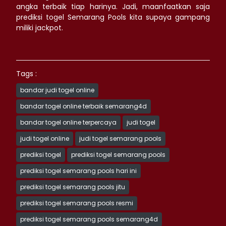
angka terbaik tiap harinya. Jadi, maanfaatkan saja
prediksi togel Semarang Pools kita supaya gampang
miliki jackpot.
Tags :
bandar judi togel online
bandar togel online terbaik semarang4d
bandar togel online terpercaya
judi togel
judi togel online
judi togel semarang pools
prediksi togel
prediksi togel semarang pools
prediksi togel semarang pools hari ini
prediksi togel semarang pools jitu
prediksi togel semarang pools resmi
prediksi togel semarang pools semarang4d