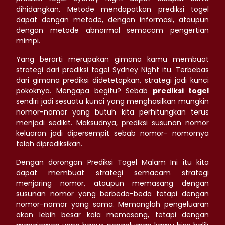
dihidangkan. Metode mendapatkan prediksi togel
dapat dengan metode, dengan informasi, ataupun
dengan metode abnormal semacam pengertian
mimpi.
Yang berarti merupakan gimana kamu membuat
strategi dari prediksi togel Sydney Night itu. Terbebas
dari gimana prediksi didetetapkan, strategi jadi kunci
pokoknya. Mengapa begitu? Sebab
prediksi togel
sendiri jadi sesuatu kunci yang menghasilkan mungkin
nomor-nomor yang butuh kita perhitungkan terus
menjadi sedikit. Maksudnya, prediksi susunan nomor
keluaran jadi dipersempit sebab nomor- nomornya
telah diprediksikan.
Dengan dorongan Prediksi Togel Malam Ini itu kita
dapat membuat strategi semacam strategi
menjaring nomor, ataupun memasang dengan
susunan nomor yang berbeda-beda tetapi dengan
nomor-nomor yang sama. Memanglah pengeluaran
akan lebih besar kala memasang, tetapi dengan