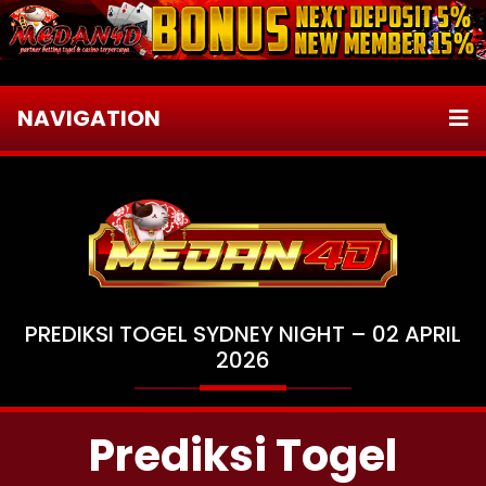
NAVIGATION
PREDIKSI TOGEL SYDNEY NIGHT – 02 APRIL
2026
Prediksi Togel