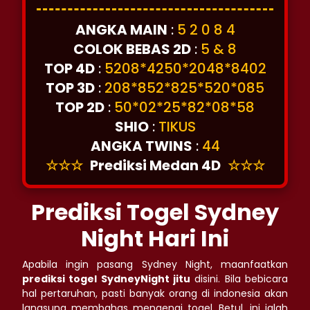
ANGKA MAIN
:
5 2 0 8 4
COLOK BEBAS 2D
:
5 & 8
TOP 4D
:
5208*4250*2048*8402
TOP 3D
:
208*852*825*520*085
TOP 2D
:
50*02*25*82*08*58
SHIO
:
TIKUS
ANGKA TWINS
:
44
☆☆☆
Prediksi Medan 4D
☆☆☆
Prediksi Togel Sydney
Night Hari Ini
Apabila ingin pasang Sydney Night, maanfaatkan
prediksi togel SydneyNight jitu
disini. Bila bebicara
hal pertaruhan, pasti banyak orang di indonesia akan
langsung membahas mengenai togel. Betul, ini ialah