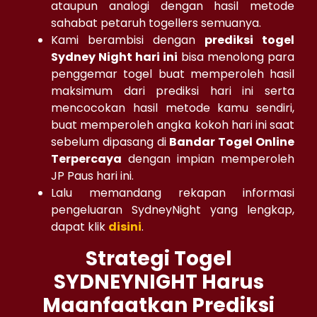
ataupun analogi dengan hasil metode
sahabat petaruh togellers semuanya.
Kami berambisi dengan
prediksi togel
Sydney Night hari ini
bisa menolong para
penggemar togel buat memperoleh hasil
maksimum dari prediksi hari ini serta
mencocokan hasil metode kamu sendiri,
buat memperoleh angka kokoh hari ini saat
sebelum dipasang di
Bandar Togel Online
Terpercaya
dengan impian memperoleh
JP Paus hari ini.
Lalu memandang rekapan informasi
pengeluaran SydneyNight yang lengkap,
dapat klik
disini
.
Strategi Togel
SYDNEYNIGHT Harus
Maanfaatkan Prediksi