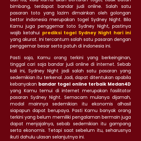
bimbang, terdapat bandar judi online. Salah satu
pasaran toto yang lazim dimainkan oleh golongan
bettor indonesia merupakan togel Sydney Night. Bila
Kamu juga penggemar toto Sydney Night, pastinya
wajib ketahui
prediksi togel Sydney Night hari ini
yang akurat. Ini tercantum salah satu pasaran dengan
penggemar besar serta patuh di indonesia ini.
Pasti saja, Kamu orang terkini yang berkeinginan,
tinggal cari saja bandar judi online di internet. Sebab
kali ini, Sydney Night jadi salah satu pasaran yang
sedemikian itu terkenal. Jadi, dapat ditentukan apabila
kebanyakan
bandar togel online terbaik Medan4D
yang Kamu temui di internet merupakan fasilitator
pasaran Sydney Night. Semacam mulanya dijamah,
modal mainnya sedemikian itu ekonomis alhasil
siapapun dapat berupaya. Pasti Kamu banyak orang
terkini yang belum memiliki pengalaman bermain juga
dapat menjajalnya, sebab sedemikian itu gampang
serta ekonomis. Tetapi saat sebelum itu, seharusnya
ikuti dahulu ulasan selanjutnya ini.