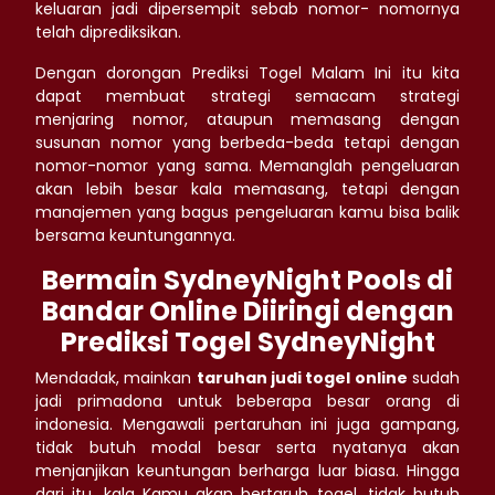
keluaran jadi dipersempit sebab nomor- nomornya
telah diprediksikan.
Dengan dorongan Prediksi Togel Malam Ini itu kita
dapat membuat strategi semacam strategi
menjaring nomor, ataupun memasang dengan
susunan nomor yang berbeda-beda tetapi dengan
nomor-nomor yang sama. Memanglah pengeluaran
akan lebih besar kala memasang, tetapi dengan
manajemen yang bagus pengeluaran kamu bisa balik
bersama keuntungannya.
Bermain SydneyNight Pools di
Bandar Online Diiringi dengan
Prediksi Togel SydneyNight
Mendadak, mainkan
taruhan judi togel online
sudah
jadi primadona untuk beberapa besar orang di
indonesia. Mengawali pertaruhan ini juga gampang,
tidak butuh modal besar serta nyatanya akan
menjanjikan keuntungan berharga luar biasa. Hingga
dari itu, kala Kamu akan bertaruh togel, tidak butuh