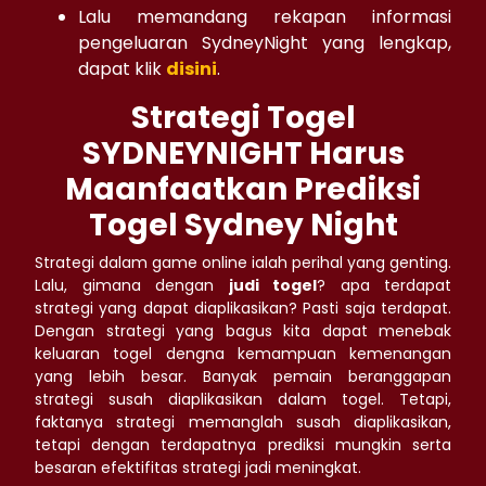
Lalu memandang rekapan informasi
pengeluaran SydneyNight yang lengkap,
dapat klik
disini
.
Strategi Togel
SYDNEYNIGHT Harus
Maanfaatkan Prediksi
Togel Sydney Night
Strategi dalam game online ialah perihal yang genting.
Lalu, gimana dengan
judi togel
? apa terdapat
strategi yang dapat diaplikasikan? Pasti saja terdapat.
Dengan strategi yang bagus kita dapat menebak
keluaran togel dengna kemampuan kemenangan
yang lebih besar. Banyak pemain beranggapan
strategi susah diaplikasikan dalam togel. Tetapi,
faktanya strategi memanglah susah diaplikasikan,
tetapi dengan terdapatnya prediksi mungkin serta
besaran efektifitas strategi jadi meningkat.