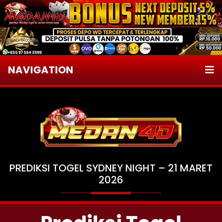
NAVIGATION
PREDIKSI TOGEL SYDNEY NIGHT – 21 MARET
2026