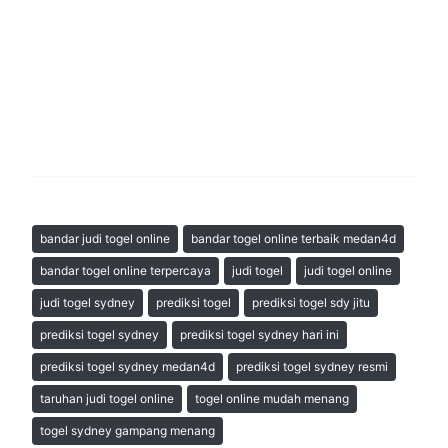
asal-asalan serta Kamu juga dapat
memperolehnya tanpa melunasi sedikitpun.
Pengalaman kita di dunia pertaruhan togel telah
puluhan tahun serta memanglah memiliki
komitmen buat memberikan angka terbaik tiap
harinya. Jadi, maanfaatkan saja prediksi togel
sydney kita supaya gampang miliki jackpot.
Tags :
bandar judi togel online
bandar togel online terbaik medan4d
bandar togel online terpercaya
judi togel
judi togel online
judi togel sydney
prediksi togel
prediksi togel sdy jitu
prediksi togel sydney
prediksi togel sydney hari ini
prediksi togel sydney medan4d
prediksi togel sydney resmi
taruhan judi togel online
togel online mudah menang
togel sydney gampang menang