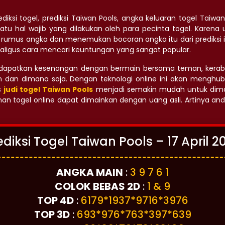
ediksi togel, prediksi Taiwan Pools, angka keluaran togel Tai
h suatu hal wajib yang dilakukan oleh para pecinta togel. Kare
mus angka dan menemukan bocoran angka itu dari prediksi ini.
aligus cara mencari keuntungan yang sangat popular.
apatkan kesenangan dengan bermain bersama teman, kerabat
n dan dimana saja. Dengan teknologi online ini akan meng
s
judi togel Taiwan Pools
menjadi semakin mudah untuk dima
inan togel online dapat dimainkan dengan uang asli. Artinya 
ediksi Togel Taiwan Pools – 17 April 2
ANGKA MAIN
:
3 9 7 6 1
COLOK BEBAS 2D
:
1 & 9
TOP 4D
:
6179*1937*9716*3976
TOP 3D
:
693*976*763*397*639