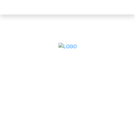
NAVIGATION
PREDIKSI TOGEL TOSHIMA POOLS – 09
APRIL 2026
Prediksi Togel
Toshima Pools |
Prediksi
TOSHIMAPOOLS