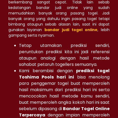
berkembang sangat cepat. Tidak lain sebab
kedatangan bandar judi online yang sudah
memudahkan banyak orang pasang togel. Jadi
banyak orang yang dahulu ingin pasang togel tetapi
bimbang ataupun sebab alasan lain, saat ini dapat
gunakan layanan
bandar judi togel online
, lebih
gampang serta nyaman.
Tetap utamakan prediksi sendiri,
peruntukan prediksi kita ini jadi referensi
ataupun analogi dengan hasil metode
sahabat petaruh togellers semuanya.
Kami berambisi dengan
prediksi togel
Toshima Pools hari ini
bisa menolong
para penggemar togel buat memperoleh
hasil maksimum dari prediksi hari ini serta
mencocokan hasil metode kamu sendiri,
buat memperoleh angka kokoh hari ini saat
sebelum dipasang di
Bandar Togel Online
Terpercaya
dengan impian memperoleh