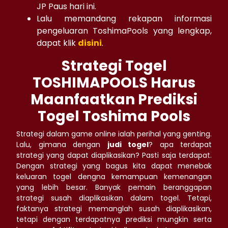
JP Paus hari ini.
Lalu memandang rekapan informasi
pengeluaran ToshimaPools yang lengkap,
dapat klik
disini
.
Strategi Togel
TOSHIMAPOOLS Harus
Maanfaatkan Prediksi
Togel Toshima Pools
Strategi dalam game online ialah perihal yang genting.
Lalu, gimana dengan
judi togel
? apa terdapat
strategi yang dapat diaplikasikan? Pasti saja terdapat.
Dengan strategi yang bagus kita dapat menebak
keluaran togel dengna kemampuan kemenangan
yang lebih besar. Banyak pemain beranggapan
strategi susah diaplikasikan dalam togel. Tetapi,
faktanya strategi memanglah susah diaplikasikan,
tetapi dengan terdapatnya prediksi mungkin serta