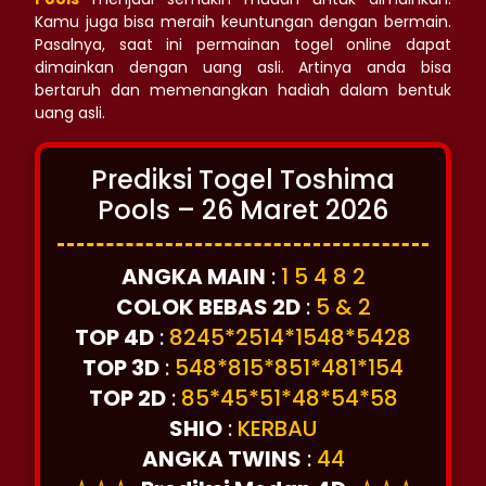
Kamu juga bisa meraih keuntungan dengan bermain.
Pasalnya, saat ini permainan togel online dapat
dimainkan dengan uang asli. Artinya anda bisa
bertaruh dan memenangkan hadiah dalam bentuk
uang asli.
Prediksi Togel Toshima
Pools – 26 Maret 2026
ANGKA MAIN
:
1 5 4 8 2
COLOK BEBAS 2D
:
5 & 2
TOP 4D
:
8245*2514*1548*5428
TOP 3D
:
548*815*851*481*154
TOP 2D
:
85*45*51*48*54*58
SHIO
:
KERBAU
ANGKA TWINS
:
44