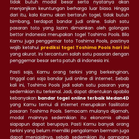
tidak butuh modal besar serta nyatanya akan
menjanjikan keuntungan berharga luar biasa. Hingga
dari itu, kala Kamu akan bertaruh togel, tidak butuh
bimbang, terdapat bandar judi online. Salah satu
pasaran toto yang lazim dimainkan oleh golongan
bettor indonesia merupakan togel Toshima Pools. Bila
Kamu juga penggemar toto Toshima Pools, pastinya
wajib ketahui
prediksi togel Toshima Pools hari ini
yang akurat. Ini tercantum salah satu pasaran dengan
penggemar besar serta patuh di indonesia ini.
Pasti saja, Kamu orang terkini yang berkeinginan,
tinggal cari saja bandar judi online di internet. Sebab
kali ini, Toshima Pools jadi salah satu pasaran yang
sedemikian itu terkenal. Jadi, dapat ditentukan apabila
kebanyakan
bandar togel online terbaik Medan4D
yang Kamu temui di internet merupakan fasilitator
pasaran Toshima Pools. Semacam mulanya dijamah,
modal mainnya sedemikian itu ekonomis alhasil
siapapun dapat berupaya. Pasti Kamu banyak orang
terkini yang belum memiliki pengalaman bermain juga
dapat menjajalnya, sebab sedemikian itu gampang