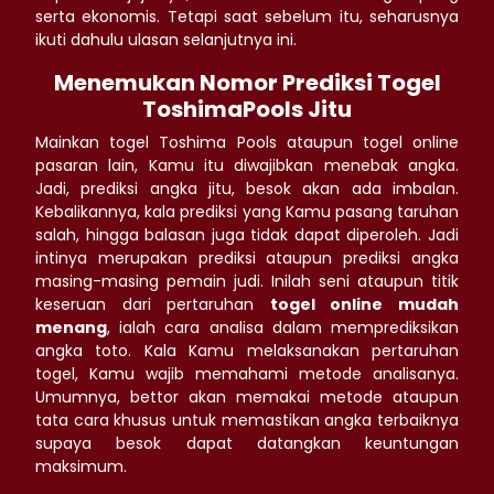
serta ekonomis. Tetapi saat sebelum itu, seharusnya
ikuti dahulu ulasan selanjutnya ini.
Menemukan Nomor Prediksi Togel
ToshimaPools Jitu
Mainkan togel Toshima Pools ataupun togel online
pasaran lain, Kamu itu diwajibkan menebak angka.
Jadi, prediksi angka jitu, besok akan ada imbalan.
Kebalikannya, kala prediksi yang Kamu pasang taruhan
salah, hingga balasan juga tidak dapat diperoleh. Jadi
intinya merupakan prediksi ataupun prediksi angka
masing-masing pemain judi. Inilah seni ataupun titik
keseruan dari pertaruhan
togel online mudah
menang
, ialah cara analisa dalam memprediksikan
angka toto. Kala Kamu melaksanakan pertaruhan
togel, Kamu wajib memahami metode analisanya.
Umumnya, bettor akan memakai metode ataupun
tata cara khusus untuk memastikan angka terbaiknya
supaya besok dapat datangkan keuntungan
maksimum.