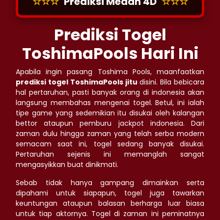
☆☆☆
Prediksi Medan 4D
☆☆☆
Prediksi Togel
ToshimaPools Hari Ini
Apabila ingin pasang Toshima Pools, maanfaatkan
prediksi togel ToshimaPools jitu
disini. Bila bebicara
hal pertaruhan, pasti banyak orang di indonesia akan
langsung membahas mengenai togel. Betul, ini ialah
tipe game yang sedemikian itu disukai oleh kalangan
bettor ataupun pemburu jackpot indonesia. Dari
zaman dulu hingga zaman yang telah serba modern
semacam saat ini, togel sedang banyak disukai.
Pertaruhan sejenis ini memanglah sangat
mengasyikkan buat dinikmati.
Sebab tidak hanya gampang dimainkan serta
dipahami untuk siapapun, togel juga tawarkan
keuntungan ataupun balasan berharga luar biasa
untuk tiap aktornya. Togel di zaman ini peminatnya