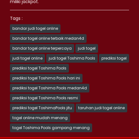
miliki jackpot.
Tags :
bandar judi togel online
bandar togel online terbaik medan4d
bandar togel online terpercaya
judi togel
judi togel online
judi togel Toshima Pools
prediksi togel
prediksi togel Toshima Pools
prediksi togel Toshima Pools hari ini
prediksi togel Toshima Pools medan4d
prediksi togel Toshima Pools resmi
prediksi togel ToshimaPools jitu
taruhan judi togel online
togel online mudah menang
togel Toshima Pools gampang menang