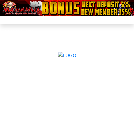
NAVIGATION
PREDIKSI TOGEL TOTO MACAU – 02 APRIL
2026
Prediksi Togel Toto
Macau | Prediksi
TOTOMACAU