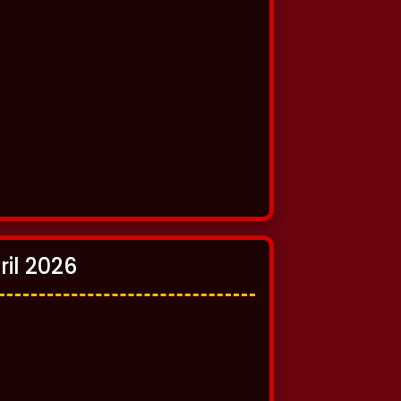
il 2026