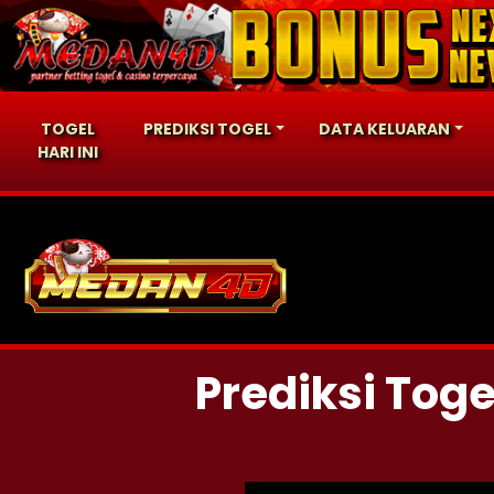
TOGEL
PREDIKSI TOGEL
DATA KELUARAN
HARI INI
Prediksi Tog