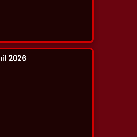
il 2026