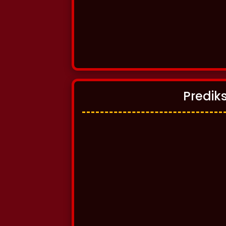
Predik