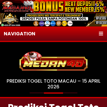
NAVIGATION
PREDIKSI TOGEL TOTO MACAU – 15 APRIL
2026