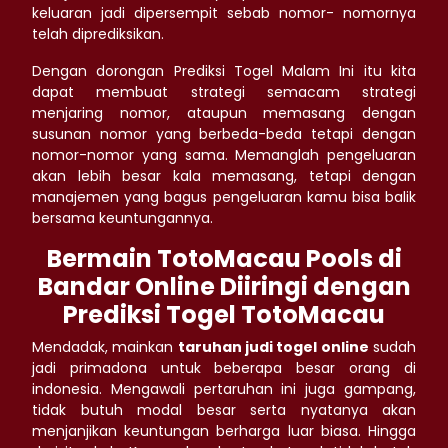
keluaran jadi dipersempit sebab nomor- nomornya
telah diprediksikan.
Dengan dorongan Prediksi Togel Malam Ini itu kita
dapat membuat strategi semacam strategi
menjaring nomor, ataupun memasang dengan
susunan nomor yang berbeda-beda tetapi dengan
nomor-nomor yang sama. Memanglah pengeluaran
akan lebih besar kala memasang, tetapi dengan
manajemen yang bagus pengeluaran kamu bisa balik
bersama keuntungannya.
Bermain TotoMacau Pools di
Bandar Online Diiringi dengan
Prediksi Togel TotoMacau
Mendadak, mainkan
taruhan judi togel online
sudah
jadi primadona untuk beberapa besar orang di
indonesia. Mengawali pertaruhan ini juga gampang,
tidak butuh modal besar serta nyatanya akan
menjanjikan keuntungan berharga luar biasa. Hingga