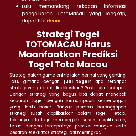
Lalu memandang rekapan informasi
pengeluaran TotoMacau yang lengkap,
dapat klik
disini
.
Strategi Togel
TOTOMACAU Harus
Maanfaatkan Prediksi
Togel Toto Macau
Strategi dalam game online ialah perihal yang genting.
Lalu, gimana dengan
judi togel
? apa terdapat
strategi yang dapat diaplikasikan? Pasti saja terdapat.
Dengan strategi yang bagus kita dapat menebak
keluaran togel dengna kemampuan kemenangan
yang lebih besar. Banyak pemain beranggapan
strategi susah diaplikasikan dalam togel. Tetapi,
faktanya strategi memanglah susah diaplikasikan,
tetapi dengan terdapatnya prediksi mungkin serta
besaran efektifitas strategi jadi meningkat.