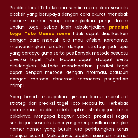
Prediksi togel Toto Macau sendiri merupakan sesuatu
ditaksir yang berupaya dengan cara akurat menebak
nomor- nomor yang dimungkinkan pergi dalam
undian togel. Sebab ialah kebolehjadian,
prediksi
togel Toto Macau resmi
tidak dapat diaplikasikan
dengan cara mentah bila mau efisien. Karenanya,
menyandingkan prediksi dengan strategi jadi opsi
yang berdaya guna serta pas Banyak metode sesuatu
prediksi togel Toto Macau dapat didapat serta
dihidangkan. Metode mendapatkan prediksi togel
dapat dengan metode, dengan informasi, ataupun
dengan metode abnormal semacam pengertian
mimpi.
Yang berarti merupakan gimana kamu membuat
strategi dari prediksi togel Toto Macau itu. Terbebas
dari gimana prediksi didetetapkan, strategi jadi kunci
pokoknya. Mengapa begitu? Sebab
prediksi togel
sendiri jadi sesuatu kunci yang menghasilkan mungkin
nomor-nomor yang butuh kita perhitungkan terus
menjadi sedikit. Maksudnya, prediksi susunan nomor