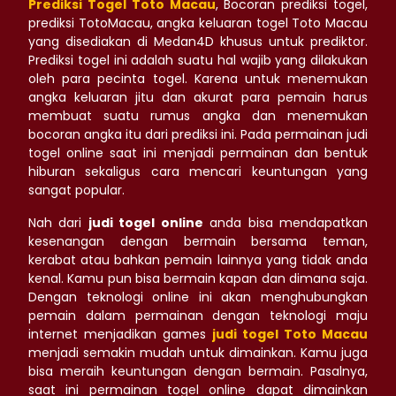
Prediksi Togel Toto Macau
, Bocoran prediksi togel,
prediksi TotoMacau, angka keluaran togel Toto Macau
yang disediakan di Medan4D khusus untuk prediktor.
Prediksi togel ini adalah suatu hal wajib yang dilakukan
oleh para pecinta togel. Karena untuk menemukan
angka keluaran jitu dan akurat para pemain harus
membuat suatu rumus angka dan menemukan
bocoran angka itu dari prediksi ini. Pada permainan judi
togel online saat ini menjadi permainan dan bentuk
hiburan sekaligus cara mencari keuntungan yang
sangat popular.
Nah dari
judi togel online
anda bisa mendapatkan
kesenangan dengan bermain bersama teman,
kerabat atau bahkan pemain lainnya yang tidak anda
kenal. Kamu pun bisa bermain kapan dan dimana saja.
Dengan teknologi online ini akan menghubungkan
pemain dalam permainan dengan teknologi maju
internet menjadikan games
judi togel Toto Macau
menjadi semakin mudah untuk dimainkan. Kamu juga
bisa meraih keuntungan dengan bermain. Pasalnya,
saat ini permainan togel online dapat dimainkan