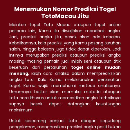
Menemukan Nomor Prediksi Togel
TotoMacau Jitu
Mainkan togel Toto Macau ataupun togel online
pasaran lain, Kamu itu diwajibkan menebak angka.
Jadi, prediksi angka jitu, besok akan ada imbalan.
Kebalikannya, kala prediksi yang Kamu pasang taruhan
salah, hingga balasan juga tidak dapat diperoleh. Jadi
intinya merupakan prediksi ataupun prediksi angka
masing-masing pemain judi. Inilah seni ataupun titik
keseruan dari pertaruhan
togel online mudah
menang
, ialah cara analisa dalam memprediksikan
angka toto. Kala Kamu melaksanakan pertaruhan
togel, Kamu wajib memahami metode analisanya.
Umumnya, bettor akan memakai metode ataupun
tata cara khusus untuk memastikan angka terbaiknya
supaya besok dapat datangkan keuntungan
maksimum.
Untuk seseorang penjudi toto dengan segudang
pengalaman, menghasilkan prediksi angka pasti bukan