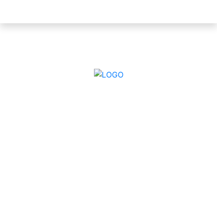
NAVIGATION
PREDIKSI TOGEL TOTO MACAU – 25 APRIL
2026
Prediksi Togel Toto
Macau | Prediksi
TOTOMACAU
Akurat