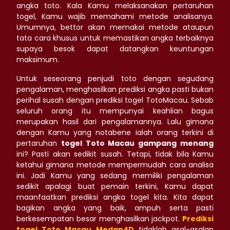
angka toto. Kala Kamu melaksanakan pertaruhan
togel, Kamu wajib memahami metode analisanya.
Umumnya, bettor akan memakai metode ataupun
tata cara khusus untuk memastikan angka terbaiknya
supaya besok dapat datangkan keuntungan
maksimum.
Untuk seseorang penjudi toto dengan segudang
pengalaman, menghasilkan prediksi angka pasti bukan
perihal susah dengan prediksi togel TotoMacau. Sebab
seluruh orang itu mempunyai keahlian bagus
merupakan hasil dari pengalamannya. Lalu gimana
dengan Kamu yang notabene ialah orang terkini di
pertaruhan
togel Toto Macau gampang menang
ini? Pasti akan sedikit susah. Tetapi, tidak bila Kamu
ketahui gimana metode mempermudah cara analisa
ini. Jadi Kamu yang sedang memiliki pengalaman
sedikit apalagi buat pemain terkini, Kamu dapat
maanfaatkan prediksi angka togel kita. Kita dapat
bagikan angka yang baik, ampuh serta pasti
berkesempatan besar menghasilkan jackpot.
Prediksi
togel Toto Macau Medan4D
tidaklah asal-asalan