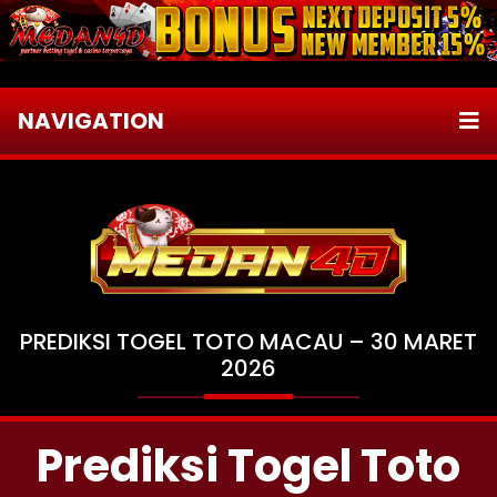
NAVIGATION
PREDIKSI TOGEL TOTO MACAU – 30 MARET
2026
Prediksi Togel Toto