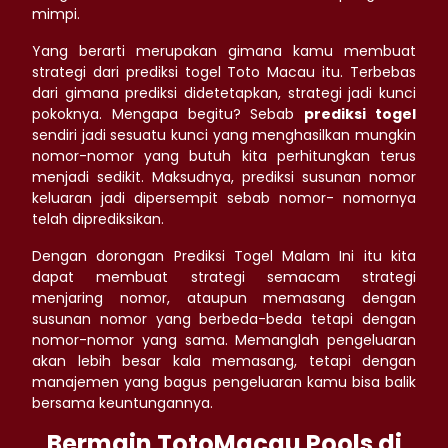
mimpi.
Yang berarti merupakan gimana kamu membuat
strategi dari prediksi togel Toto Macau itu. Terbebas
dari gimana prediksi didetetapkan, strategi jadi kunci
pokoknya. Mengapa begitu? Sebab
prediksi togel
sendiri jadi sesuatu kunci yang menghasilkan mungkin
nomor-nomor yang butuh kita perhitungkan terus
menjadi sedikit. Maksudnya, prediksi susunan nomor
keluaran jadi dipersempit sebab nomor- nomornya
telah diprediksikan.
Dengan dorongan Prediksi Togel Malam Ini itu kita
dapat membuat strategi semacam strategi
menjaring nomor, ataupun memasang dengan
susunan nomor yang berbeda-beda tetapi dengan
nomor-nomor yang sama. Memanglah pengeluaran
akan lebih besar kala memasang, tetapi dengan
manajemen yang bagus pengeluaran kamu bisa balik
bersama keuntungannya.
Bermain TotoMacau Pools di