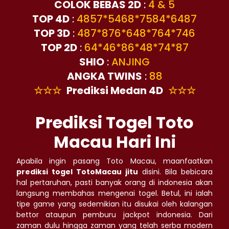
COLOK BEBAS 2D
:
4 & 5
TOP 4D
:
4857*5468*7584*6487
TOP 3D
:
487*876*648*764*746
TOP 2D
:
64*46*86*48*74*87
SHIO
:
ANJING
ANGKA TWINS
:
88
☆☆☆
Prediksi Medan 4D
☆☆☆
Prediksi Togel Toto
Macau Hari Ini
Apabila ingin pasang Toto Macau, maanfaatkan
prediksi togel TotoMacau jitu
disini. Bila bebicara
hal pertaruhan, pasti banyak orang di indonesia akan
langsung membahas mengenai togel. Betul, ini ialah
tipe game yang sedemikian itu disukai oleh kalangan
bettor ataupun pemburu jackpot indonesia. Dari
zaman dulu hingga zaman yang telah serba modern