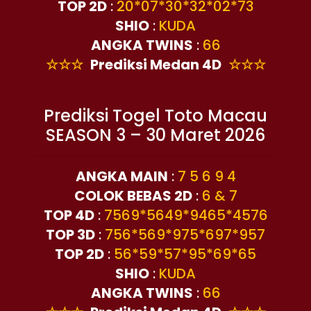
TOP 2D
:
20*07*30*32*02*73
SHIO
:
KUDA
ANGKA TWINS
:
66
☆☆☆
Prediksi Medan 4D
☆☆☆
Prediksi Togel Toto Macau
SEASON 3 – 30 Maret 2026
ANGKA MAIN
:
7 5 6 9 4
COLOK BEBAS 2D
:
6 & 7
TOP 4D
:
7569*5649*9465*4576
TOP 3D
:
756*569*975*697*957
TOP 2D
:
56*59*57*95*69*65
SHIO
:
KUDA
ANGKA TWINS
:
66