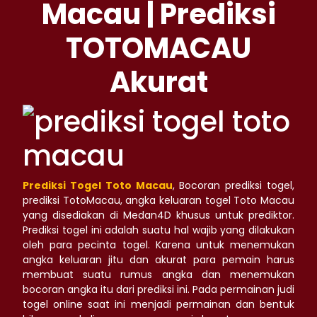
Macau | Prediksi
TOTOMACAU
Akurat
Prediksi Togel Toto Macau
, Bocoran prediksi togel,
prediksi TotoMacau, angka keluaran togel Toto Macau
yang disediakan di Medan4D khusus untuk prediktor.
Prediksi togel ini adalah suatu hal wajib yang dilakukan
oleh para pecinta togel. Karena untuk menemukan
angka keluaran jitu dan akurat para pemain harus
membuat suatu rumus angka dan menemukan
bocoran angka itu dari prediksi ini. Pada permainan judi
togel online saat ini menjadi permainan dan bentuk