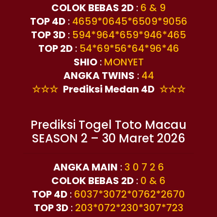
COLOK BEBAS 2D
:
6 & 9
TOP 4D
:
4659*0645*6509*9056
TOP 3D
:
594*964*659*946*465
TOP 2D
:
54*69*56*64*96*46
SHIO
:
MONYET
ANGKA TWINS
:
44
☆☆☆
Prediksi Medan 4D
☆☆☆
Prediksi Togel Toto Macau
SEASON 2 – 30 Maret 2026
ANGKA MAIN
:
3 0 7 2 6
COLOK BEBAS 2D
:
0 & 6
TOP 4D
:
6037*3072*0762*2670
TOP 3D
:
203*072*230*307*723