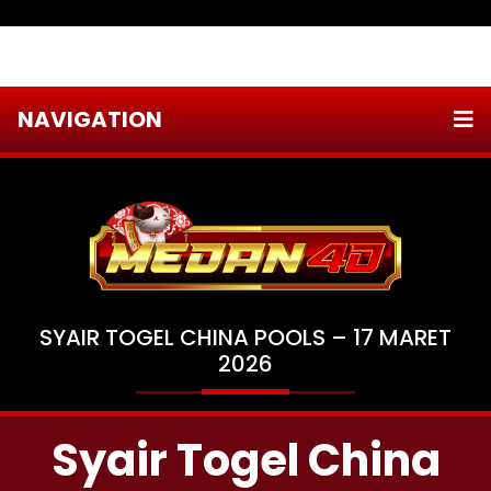
NAVIGATION
SYAIR TOGEL CHINA POOLS – 17 MARET
2026
Syair Togel China