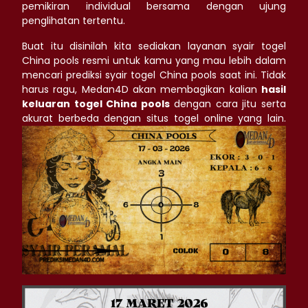
pemikiran individual bersama dengan ujung
penglihatan tertentu.
Buat itu disinilah kita sediakan layanan syair togel
China pools resmi untuk kamu yang mau lebih dalam
mencari prediksi syair togel China pools saat ini. Tidak
harus ragu, Medan4D akan membagikan kalian
hasil
keluaran togel China pools
dengan cara jitu serta
akurat berbeda dengan situs togel online yang lain.