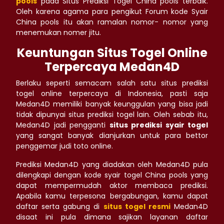
pools
pada Situs Prediksi Togel China pools terbaik.
Oleh karena agama para pengikut Forum kode Syair
China pools itu akan ramalan nomor- nomor yang
menemukan nomer jitu.
Keuntungan Situs Togel Online
Terpercaya Medan4D
Berlaku seperti semacam salah satu situs prediksi
togel online terpercaya di Indonesia, pasti saja
Medan4D memiliki banyak keunggulan yang bisa jadi
tidak dipunyai situs prediksi togel lain. Oleh sebab itu,
Medan4D jadi pengganti
situs prediksi syair togel
yang sangat banyak dianjurkan untuk para bettor
penggemar judi toto online.
Prediksi Medan4D yang diadakan oleh Medan4D pula
dilengkapi dengan kode syair togel China pools yang
dapat mempermudah aktor membaca prediksi.
Apabila kamu terpesona bergabungan, kamu dapat
daftar serta gabung di
situs togel resmi
Medan4D
disaat ini pula dimana sajikan layanan daftar