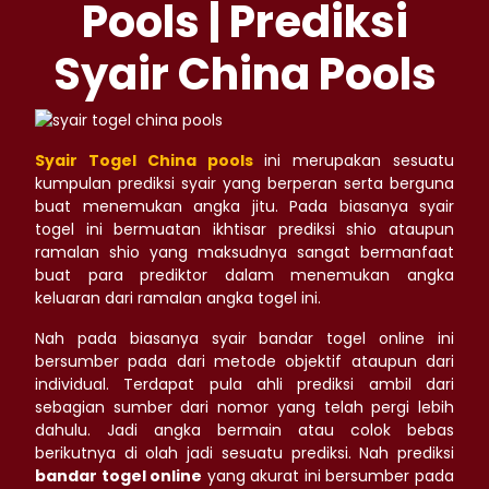
Pools | Prediksi
Syair China Pools
Syair Togel China pools
ini merupakan sesuatu
kumpulan prediksi syair yang berperan serta berguna
buat menemukan angka jitu. Pada biasanya syair
togel ini bermuatan ikhtisar prediksi shio ataupun
ramalan shio yang maksudnya sangat bermanfaat
buat para prediktor dalam menemukan angka
keluaran dari ramalan angka togel ini.
Nah pada biasanya syair bandar togel online ini
bersumber pada dari metode objektif ataupun dari
individual. Terdapat pula ahli prediksi ambil dari
sebagian sumber dari nomor yang telah pergi lebih
dahulu. Jadi angka bermain atau colok bebas
berikutnya di olah jadi sesuatu prediksi. Nah prediksi
bandar togel online
yang akurat ini bersumber pada