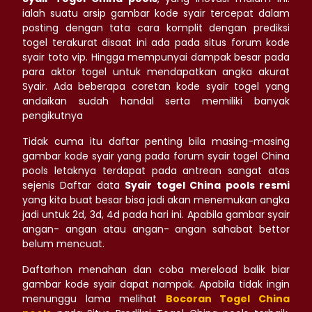
ialah suatu arsip gambar kode syair tercepat dalam
posting dengan tata cara komplit dengan prediksi
togel terakurat disaat ini ada pada situs forum kode
syair toto vip. Hingga mempunyai dampak besar pada
para aktor togel untuk mendapatkan angka akurat
Syair. Ada beberapa coretan kode syair togel yang
andaikan sudah handal serta memiliki banyak
pengikutnya
Tidak cuma itu daftar penting bila masing-masing
gambar kode syair yang pada forum syair togel China
pools letaknya terdapat pada antrean sangat atas
sejenis Daftar data
Syair togel China pools resmi
yang kita buat besar bisa jadi akan menemukan angka
jadi untuk 2d, 3d, 4d pada hari ini. Apabila gambar syair
angan- angan atau angan- angan sahabat bettor
belum mencuat.
Daftarhon menahan dan coba mereload balik biar
gambar kode syair dapat nampak. Apabila tidak ingin
menunggu lama melihat
Bocoran Togel China