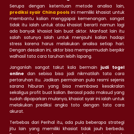
Serupa dengan ketentuan metode analisa lain,
prediksi syair China pools
ini memiliki khasiat untuk
membantu kalian menggapai kemenangan. sangat
tidak itu ialah untuk atau khasiat berarti namun lagi
ada banyak khasiat lain buat aktor. Manfaat lain itu
salah satunya ialah untuk menjauhi kalian hadapi
stress karena harus melakukan analisa setiap hari.
Dengan desakan ini, aktor bisa mempermudah berpikir
walhasil tata cara taruhan lebih lapang.
Janganlah sangat takut kala bermain
judi togel
online
dan sebisa bisa jadi nikmatilah tata cara
pertaruhan itu. Jadikan permainan pula resmi sejenis
sarana hiburan yang bisa membawa kesakralan
sekaligus profit buat kalian. Berasal pada maksud yang
sudah dipaparkan mulanya, khasiat syair ini ialah untuk
melakukan prediksi angka toto dengan tata cara
akurat.
Terbebas dari Perihal itu, ada pula beberapa strategi
jitu lain yang memiliki khasiat tidak jauh berbeda.