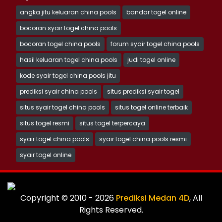
angka jitu keluaran china pools
bandar togel online
bocoran syair togel china pools
bocoran togel china pools
forum syair togel china pools
hasil keluaran togel china pools
judi togel online
kode syair togel china pools jitu
prediksi syair china pools
situs prediksi syair togel
situs syair togel china pools
situs togel online terbaik
situs togel resmi
situs togel terpercaya
syair togel china pools
syair togel china pools resmi
syair togel online
Copyright © 2010 - 2026
Prediksi Medan 4D
, All
Rights Reserved.