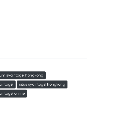
 keluaran togel berikutnya. Bila kamu telah
rta jitu. Kita telah membagikan kamu suatu
 memasang dan bermain togel online di
 dalam halaman situs togel resmi Medan4D
rum syair togel hongkong
air togel
situs syair togel hongkong
air togel online
ved.