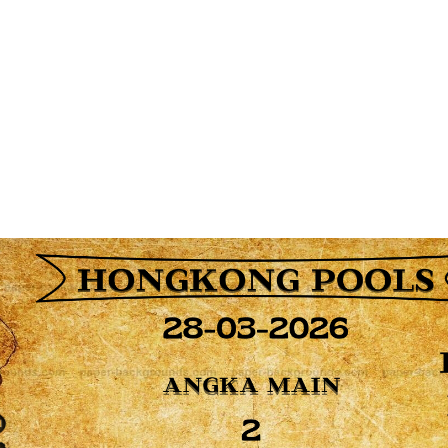
yair togel hongkong resmi untuk kamu yang mau lebih dalam menc
kan kalian
hasil keluaran togel hk
dengan cara jitu serta aku
Syair Togel Hari Ini
ng memanglah di keluarkan pada khalayak buat membantu pa
el, buat dapat memperoleh kode syair togel hingga aktor dap
 cara online.
Situs syair togel hongkong
Medan4D sendiri mem
g telah profesional yang mempunyai angan-angan bisa memb