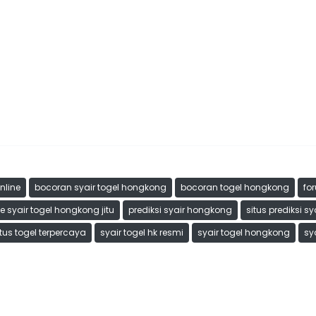
ran syair togel hongkong
esok buat dapat berspekulasi angka
sempatannya supaya kalian dapat menang togel lebih akurat se
g dapat kamu maanfaatkan setiap harinya
an kalian
situs togel online terbaik
Medan4D untuk tempat
dan nyaman. Keluaran togel terupdate bisa kalian lihat pula
nline
bocoran syair togel hongkong
bocoran togel hongkong
fo
e syair togel hongkong jitu
prediksi syair hongkong
situs prediksi sy
itus togel terpercaya
syair togel hk resmi
syair togel hongkong
sy
yright © 2010 - 2026
Prediksi Medan 4D
, All Rights Reser