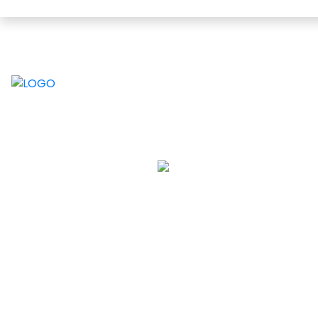
Syair Togel
Syair Togel hongkong
ini merupakan sesu
togel ini bermuatan ikhtisar prediksi s
keluaran dari ramalan angka togel ini.
Nah pada biasanya syair bandar togel onlin
sebagian sumber dari nomor yang telah perg
bandar togel online
yang akurat ini bers