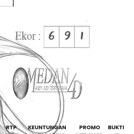
RTP
KEUNTUNGAN
PROMO
BUKTI