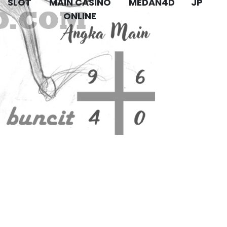
SLOT
MAIN CASINO
MEDAN4D
JP
ONLINE
Ini
atu arsip gambar kode syair tercepat dalam
e syair toto vip. Hingga mempunyai dampak
r togel yang andaikan sudah handal serta
ong letaknya terdapat pada antrean sangat