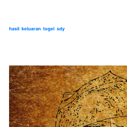
Buat itu disinilah kita sediakan layanan syair togel
sydney resmi untuk kamu yang mau lebih dalam
mencari prediksi syair togel sydney saat ini. Tidak
harus ragu, Medan4D akan membagikan kalian
hasil keluaran togel sdy
dengan cara jitu serta
akurat berbeda dengan situs togel online yang
lain.
Syair Togel Hari Ini