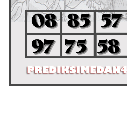
Syair Togel Online
ialah kode gambar yang
memanglah di keluarkan pada khalayak buat
membantu para penggemar togel supaya lebih
gampang buat menang dalam beranggapan angka
togel, buat dapat memperoleh kode syair togel